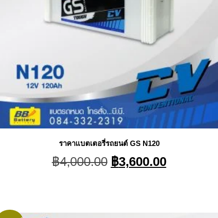
ราคาแบตเตอรี่รถยนต์ GS N120
Original
Current
฿
4,000.00
฿
3,600.00
price
price
was:
is:
฿4,000.00.
฿3,600.0