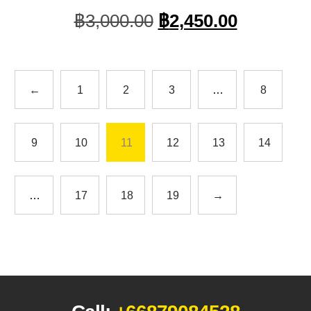
Original
Current
฿
3,000.00
฿
2,450.00
price
price
was:
is:
฿3,000.00.
฿2,450.0
←
1
2
3
…
8
9
10
11
12
13
14
…
17
18
19
→