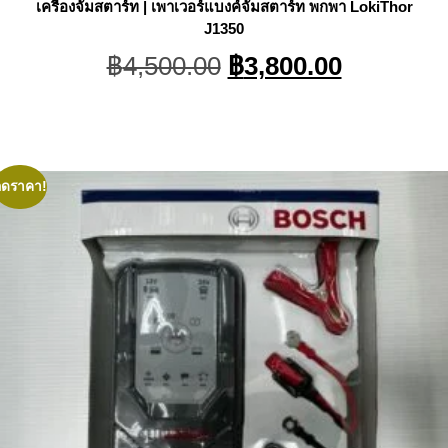
เครื่องจั๊มสตาร์ท | เพาเวอร์แบงค์จั๊มสตาร์ท พกพา LokiThor
J1350
Original
Current
฿
4,500.00
฿
3,800.00
price
price
was:
is:
฿4,500.00.
฿3,800.0
ลดราคา!