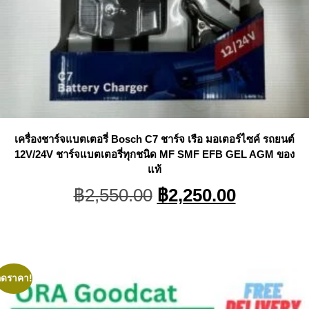
เครื่องชาร์จแบตเตอรี่ Bosch C7 ชาร์จ เรือ มอเตอร์ไซค์ รถยนต์
12V/24V ชาร์จแบตเตอรี่ทุกชนิด MF SMF EFB GEL AGM ของ
แท้
Original
Current
฿
2,550.00
฿
2,250.00
price
price
was:
is:
฿2,550.00.
฿2,250.0
ลดราคา!