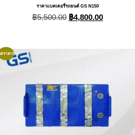
ราคาแบตเตอรี่รถยนต์ GS N150
Original
Current
฿
5,500.00
฿
4,800.00
price
price
was:
is:
฿5,500.00.
฿4,800.0
ลดราคา!