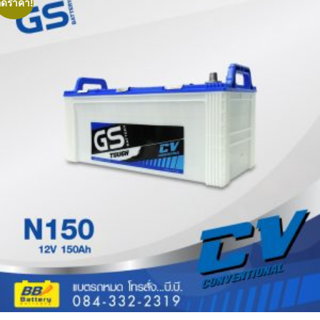
ลดราคา!