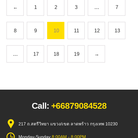
←
1
2
3
…
7
8
9
10
11
12
13
…
17
18
19
→
Call:
+66879084528
217 ถ.สตรีวิทยา แขวง/เขต ลาดพร้าว กรุงเทพ 10230
Monday-Sunday
8:00AM - 8:00PM