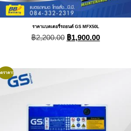
ราคาแบตเตอรี่รถยนต์ GS MFX50L
Original
Current
฿
2,200.00
฿
1,900.00
price
price
was:
is:
฿2,200.00.
฿1,900.0
ลดราคา!