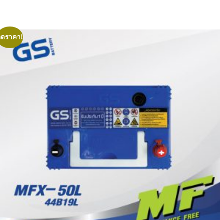
฿3,400.00.
฿3,200.0
ลดราคา!