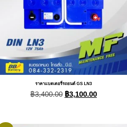
ราคาแบตเตอรี่รถยนต์ GS LN3
Original
Current
฿
3,400.00
฿
3,100.00
price
price
was:
is:
฿3,400.00.
฿3,100.0