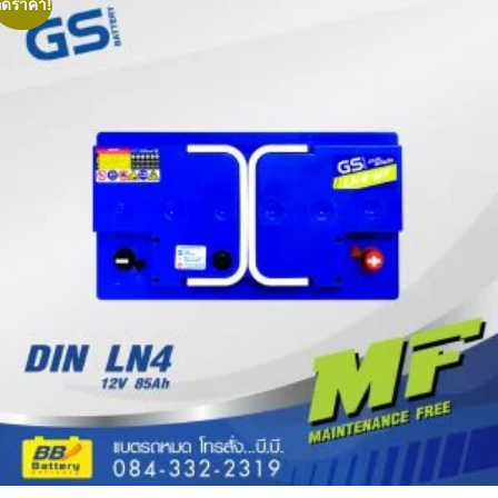
ลดราคา!