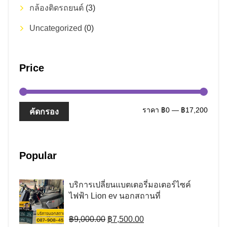
กล้องติดรถยนต์
(3)
Uncategorized
(0)
Price
ราคา
ราคา
ราคา
฿0
—
฿17,200
คัดกรอง
ต่ำ
สูงสุด
สุด
Popular
บริการเปลี่ยนแบตเตอรี่มอเตอร์ไซค์
ไฟฟ้า Lion ev นอกสถานที่
Original
Current
฿
9,000.00
฿
7,500.00