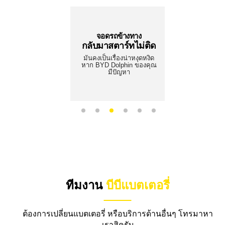
จอดรถข้างทาง
กลับมาสตาร์ทไม่ติด
มันคงเป็นเรื่องน่าหงุดหงิด
หาก BYD Dolphin ของคุณ
มีปัญหา
1
2
3
4
5
6
ทีมงาน
บีบีแบตเตอรี่
ต้องการเปลี่ยนแบตเตอรี่ หรือบริการด้านอื่นๆ โทรมาหา
เราสิครับ