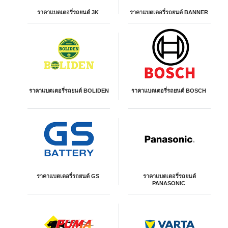
ราคาแบตเตอรี่รถยนต์ 3K
ราคาแบตเตอรี่รถยนต์ BANNER
ราคาแบตเตอรี่รถยนต์ BOLIDEN
ราคาแบตเตอรี่รถยนต์ BOSCH
ราคาแบตเตอรี่รถยนต์ GS
ราคาแบตเตอรี่รถยนต์
PANASONIC