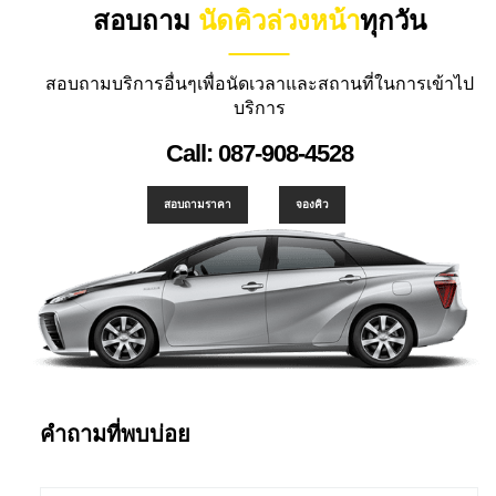
สอบถาม
นัดคิวล่วงหน้า
ทุกวัน
สอบถามบริการอื่นๆเพื่อนัดเวลาและสถานที่ในการเข้าไป
บริการ
Call: 087-908-4528
สอบถามราคา
จองคิว
คำถามที่พบบ่อย