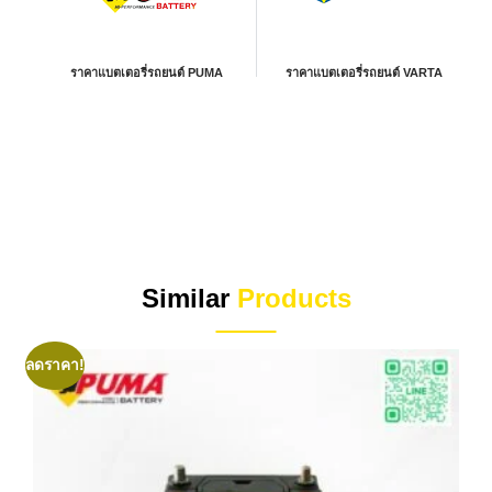
ราคาแบตเตอรี่รถยนต์ PUMA
ราคาแบตเตอรี่รถยนต์ VARTA
Similar
Products
ลดราคา!