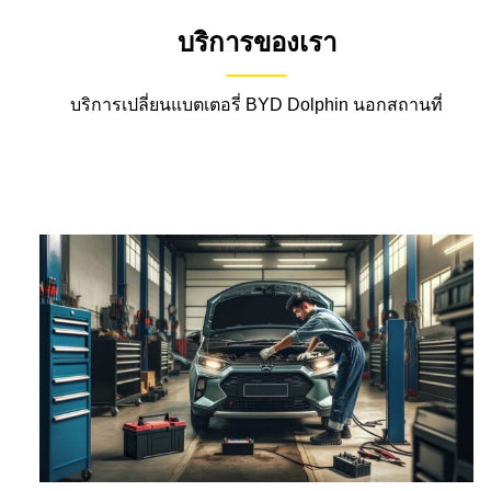
บริการของเรา
บริการเปลี่ยนแบตเตอรี่ BYD Dolphin นอกสถานที่