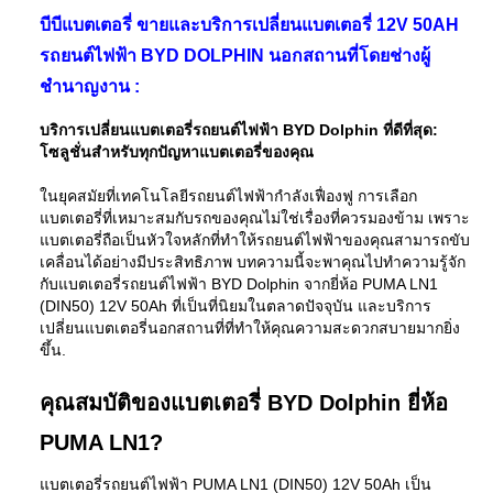
บีบีแบตเตอรี่ ขายและบริการเปลี่ยนแบตเตอรี่ 12V 50AH
รถยนต์ไฟฟ้า BYD DOLPHIN นอกสถานที่โดยช่างผู้
ชำนาญงาน :
บริการเปลี่ยนแบตเตอรี่รถยนต์ไฟฟ้า BYD Dolphin ที่ดีที่สุด:
โซลูชั่นสำหรับทุกปัญหาแบตเตอรี่ของคุณ
ในยุคสมัยที่เทคโนโลยีรถยนต์ไฟฟ้ากำลังเฟื่องฟู การเลือก
แบตเตอรี่ที่เหมาะสมกับรถของคุณไม่ใช่เรื่องที่ควรมองข้าม เพราะ
แบตเตอรี่ถือเป็นหัวใจหลักที่ทำให้รถยนต์ไฟฟ้าของคุณสามารถขับ
เคลื่อนได้อย่างมีประสิทธิภาพ บทความนี้จะพาคุณไปทำความรู้จัก
กับแบตเตอรี่รถยนต์ไฟฟ้า BYD Dolphin จากยี่ห้อ PUMA LN1
(DIN50) 12V 50Ah ที่เป็นที่นิยมในตลาดปัจจุบัน และบริการ
เปลี่ยนแบตเตอรี่นอกสถานที่ที่ทำให้คุณความสะดวกสบายมากยิ่ง
ขึ้น.
คุณสมบัติของแบตเตอรี่ BYD Dolphin ยี่ห้อ
PUMA LN1
?
แบตเตอรี่รถยนต์ไฟฟ้า PUMA LN1 (DIN50) 12V 50Ah เป็น