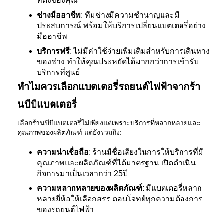
ที่ตั้งของคุณ
ช่างมืออาชีพ
: ทีมช่างมีความชำนาญและมี
ประสบการณ์ พร้อมให้บริการเปลี่ยนแบตเตอรี่อย่าง
มืออาชีพ
บริการฟรี
: ไม่มีค่าใช้จ่ายเพิ่มเติมสำหรับการเดินทาง
ของช่าง ทำให้คุณประหยัดได้มากกว่าการเข้ารับ
บริการที่ศูนย์
ทำไมควรเลือกแบตเตอรี่รถยนต์ไฟฟ้าจากร้า
นบีบีแบตเตอรี่
เลือกร้านบีบีแบตเตอรี่ไม่เพียงแต่เพราะบริการที่หลากหลายและ
คุณภาพของผลิตภัณฑ์ แต่ยังรวมถึง:
ความน่าเชื่อถือ
: ร้านมีชื่อเสียงในการให้บริการที่มี
คุณภาพและผลิตภัณฑ์ที่ได้มาตรฐาน เปิดดำเนิน
กิจการมาเป็นเวลากว่า 25ปี
ความหลากหลายของผลิตภัณฑ์
: มีแบตเตอรี่หลาก
หลายยี่ห้อให้เลือกสรร ตอบโจทย์ทุกความต้องการ
ของรถยนต์ไฟฟ้า