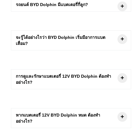
รถยนต์ BYD Dolphin มีแบตเตอรี่กี่ลูก?
+
จะรู้ได้อย่างไรว่า BYD Dolphin เริ่มมีอาการแบต
+
เสื่อม?
การดูและรักษาแบตเตอรี่ 12V BYD Dolphin ต้องทำ
+
อย่างไร?
หากแบตเตอรี่ 12V BYD Dolphin หมด ต้องทำ
+
อย่างไร?