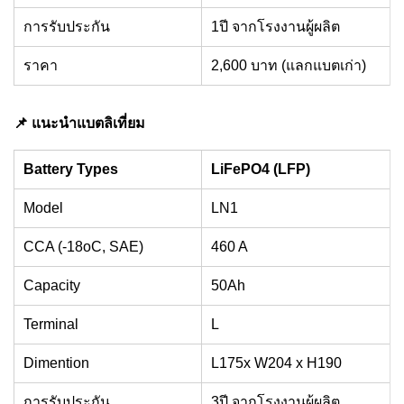
การรับประกัน
1ปี จากโรงงานผู้ผลิต
ราคา
2,600 บาท (แลกแบตเก่า)
📌 แนะนำแบตลิเที่ยม
Battery Types
LiFePO4 (LFP)
Model
LN1
CCA (-18oC, SAE)
460 A
Capacity
50Ah
Terminal
L
Dimention
L175x W204 x H190
การรับประกัน
3ปี จากโรงงานผู้ผลิต