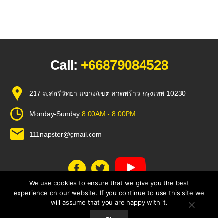
Call:
+66879084528
217 ถ.สตรีวิทยา แขวง/เขต ลาดพร้าว กรุงเทพ 10230
Monday-Sunday
8:00AM - 8:00PM
111napster@gmail.com
We use cookies to ensure that we give you the best
experience on our website. If you continue to use this site we
will assume that you are happy with it.
© 2009 บีบีแบตเตอรี่,
เปลี่ยนแบตเตอรี่รถยนต์ นอกสถานที่, ขาย