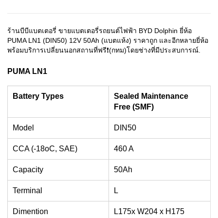
ร้านบีบีแบตเตอรี่ ขายแบตเตอรี่รถยนต์ไฟฟ้า BYD Dolphin ยี่ห้อ
PUMA LN1 (DIN50) 12V 50Ah (แบตแห้ง) ราคาถูก และอีกหลายยี่ห้อ
พร้อมบริการเปลี่ยนนอกสถานที่ฟรี❗️(กทม)โดยช่างที่มีประสบการณ์.
PUMA LN1
Battery Types
Sealed Maintenance
Free (SMF)
Model
DIN50
CCA (-18oC, SAE)
460 A
Capacity
50Ah
Terminal
L
Dimention
L175x W204 x H175