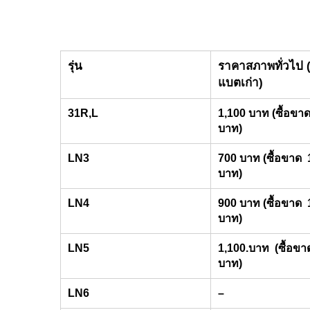
รุ่น
ราคาสภาพทั่วไป 
แบตเก่า)
31R,L
1,100 บาท (ซื้อขา
บาท)
LN3
700 บาท (ซื้อขาด 
บาท)
LN4
900 บาท (ซื้อขาด 
บาท)
LN5
1,100.บาท (ซื้อขา
บาท)
LN6
–