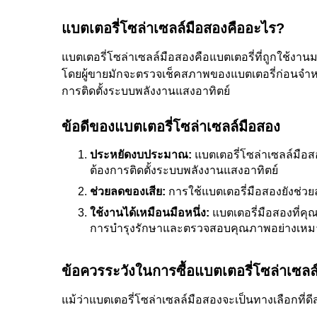
แบตเตอรี่โซล่าเซลล์มือสองคืออะไร?
แบตเตอรี่โซล่าเซลล์มือสองคือแบตเตอรี่ที่ถูกใช้งา
โดยผู้ขายมักจะตรวจเช็คสภาพของแบตเตอรี่ก่อนจำหน่า
การติดตั้งระบบพลังงานแสงอาทิตย์
ข้อดีของแบตเตอรี่โซล่าเซลล์มือสอง
ประหยัดงบประมาณ:
แบตเตอรี่โซล่าเซลล์มือสอง
ต้องการติดตั้งระบบพลังงานแสงอาทิตย์
ช่วยลดของเสีย:
การใช้แบตเตอรี่มือสองยังช่วยล
ใช้งานได้เหมือนมือหนึ่ง:
แบตเตอรี่มือสองที่คุ
การบำรุงรักษาและตรวจสอบคุณภาพอย่างเห
ข้อควรระวังในการซื้อแบตเตอรี่โซล่าเซลล
แม้ว่าแบตเตอรี่โซล่าเซลล์มือสองจะเป็นทางเลือกที่ดีส