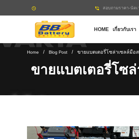
สอบถามราคา-นัดเว
HOME
เกี่ยวกับเรา
/
/
ขายแบตเตอรี่โซล่าเซลล์มือส
Home
Blog Post
ขายแบตเตอรี่โซล่