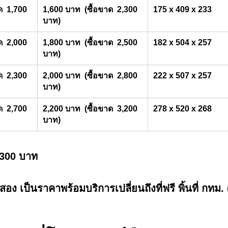
ด 1,700
1,600 บาท (ซื้อขาด 2,300
175 x 409 x 233
บาท)
ด 2,000
1,800 บาท (ซื้อขาด 2,500
182 x 504 x 257
บาท)
ด 2,300
2,000 บาท (ซื้อขาด 2,800
222 x 507 x 257
บาท)
ด 2,700
2,200 บาท (ซื้อขาด 3,200
278 x 520 x 268
บาท)
 300 บาท
ง เป็นราคาพร้อมบริการเปลี่ยนถึงที่ฟรี พิ้นที่ กทม. 