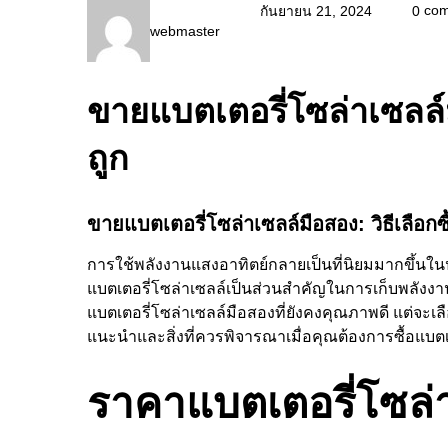
com
กันยายน 21, 2024
0
webmaster
ขายแบตเตอรี่โซล่าเซลล์
ถูก
ขายแบตเตอรี่โซล่าเซลล์มือสอง: วิธีเลือกซ
การใช้พลังงานแสงอาทิตย์กลายเป็นที่นิยมมากขึ้นในป
แบตเตอรี่โซล่าเซลล์เป็นส่วนสำคัญในการเก็บพลังงาน
แบตเตอรี่โซล่าเซลล์มือสองที่ยังคงคุณภาพดี แต่จะเ
แนะนำและสิ่งที่ควรพิจารณาเมื่อคุณต้องการซื้อแบตเ
ราคาแบตเตอรี่โซล่