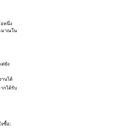
อหนึ่ง
ประมาณใน
ต่ยัง
งานได้
ากได้รับ
จซื้อ: