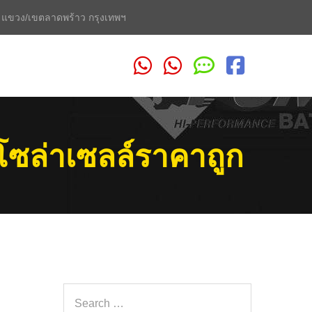
2 แขวง/เขตลาดพร้าว กรุงเทพฯ
โซล่าเซลล์ราคาถูก