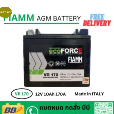
ลดราคา!