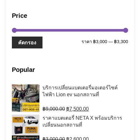
Price
ราคา
ราคา
ราคา
฿3,000
—
฿3,300
คัดกรอง
ต่ำ
สูงสุด
สุด
Popular
บริการเปลี่ยนแบตเตอรี่มอเตอร์ไซค์
ไฟฟ้า Lion ev นอกสถานที่
Original
Current
฿
9,000.00
฿
7,500.00
price
price
ราคาแบตเตอรี่ NETA X พร้อมบริการ
was:
is:
เปลี่ยนนอกสถานที่
฿9,000.00.
฿7,500.00.
Original
Current
฿
3,000.00
฿
2,600.00