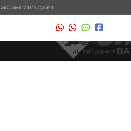
2 แขวง/เขตลาดพร้าว กรุงเทพฯ