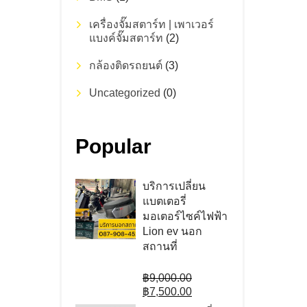
เครื่องจั๊มสตาร์ท | เพาเวอร์
แบงค์จั๊มสตาร์ท
(2)
กล้องติดรถยนต์
(3)
Uncategorized
(0)
Popular
บริการเปลี่ยน
แบตเตอรี่
มอเตอร์ไซค์ไฟฟ้า
Lion ev นอก
สถานที่
Original
฿
9,000.00
price
Current
฿
7,500.00
was:
price