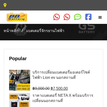
หน้าหลัก
/
แบตเตอรี่จักรยานไฟฟ้า
Popular
บริการเปลี่ยนแบตเตอรี่มอเตอร์ไซค์
ไฟฟ้า Lion ev นอกสถานที่
Original
Current
฿
9,000.00
฿
7,500.00
price
price
ราคาแบตเตอรี่ NETA X พร้อมบริการ
was:
is:
เปลี่ยนนอกสถานที่
฿9,000.00.
฿7,500.00.