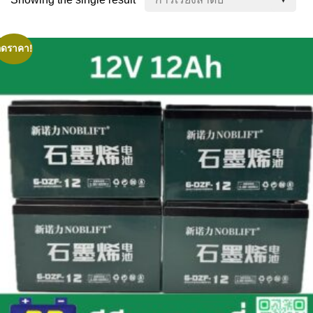
ลดราคา!