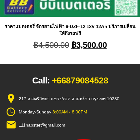
ราคาแบตเตอรี่ จักรยานไฟฟ้า 6-DZF-12 12V 12Ah บริการเปลี่ยน
ให้ถึงรถฟรี
Original
Current
฿
4,500.00
฿
3,500.00
price
price
was:
is:
฿4,500.00.
฿3,500.0
Call:
+66879084528
217 ถ.สตรีวิทยา แขวง/เขต ลาดพร้าว กรุงเทพ 10230
Monday-Sunday
8:00AM - 8:00PM
111napster@gmail.com