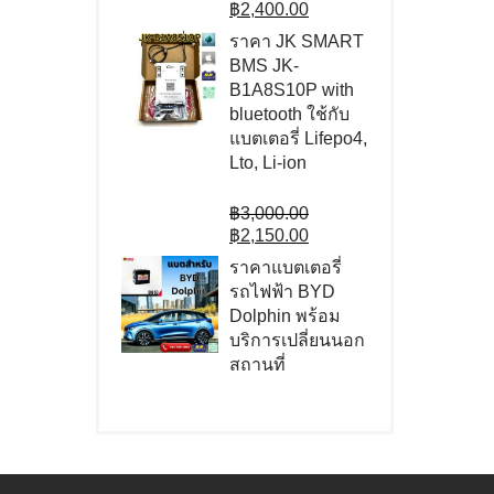
price
Current
฿
2,400.00
was:
price
ราคา JK SMART
฿3,000.00.
is:
BMS JK-
฿2,400.00.
B1A8S10P with
bluetooth ใช้กับ
แบตเตอรี่ Lifepo4,
Lto, Li-ion
Original
฿
3,000.00
price
Current
฿
2,150.00
was:
price
ราคาแบตเตอรี่
฿3,000.00.
is:
รถไฟฟ้า BYD
฿2,150.00.
Dolphin พร้อม
บริการเปลี่ยนนอก
สถานที่