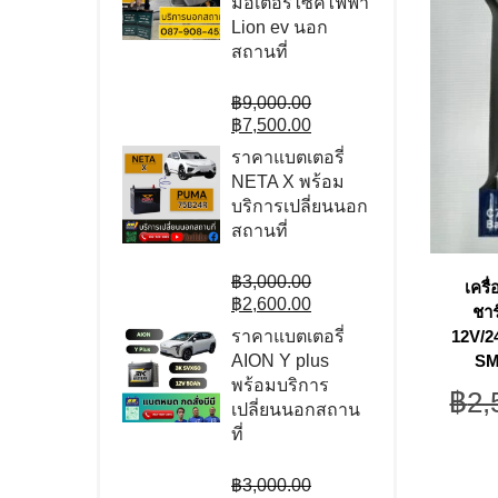
มอเตอร์ไซค์ไฟฟ้า
Lion ev นอก
สถานที่
Original
฿
9,000.00
price
Current
฿
7,500.00
was:
price
ราคาแบตเตอรี่
฿9,000.00.
is:
NETA X พร้อม
฿7,500.00.
บริการเปลี่ยนนอก
สถานที่
Original
฿
3,000.00
เครื
price
Current
฿
2,600.00
ชาร
was:
price
12V/2
ราคาแบตเตอรี่
฿3,000.00.
is:
SM
AION Y plus
฿2,600.00.
พร้อมบริการ
฿
2,
เปลี่ยนนอกสถาน
ที่
Original
฿
3,000.00