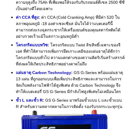
ความจุสูงถึง 75Ah ที่เพียงพอให้รองรับกับรถยนต์ดีเซล 2500 ซีซี
เป็นอย่างดีโดยเฉพาะ
ค่า CCA ที่สูง:
ค่า CCA (Cold Cranking Amp) ที่มีค่า 520 ใน
สภาพอุณหภูมิ -18 องศาเซลเซียส มั่นใจได้ว่าแบตเตอรี่นี้
สามารถส่งแรงฉุดกระชากให้เครื่องยนต์ของคุณสตาร์ทติดได้
อย่างรวดเร็วแม้ในสภาวะอุณหภูมิต่ำ
โครงกริดแบบทวิซ:
โครงกริดแบบ
Twist
ลิขสิทธิ์เฉพาะของจี
เอส
ที่ทำให้สามารถเพิ่มการยึดเกาะเคมีของแผ่นธาตุ
ได้ดีกว่า
โครงกริดแบบทั่วไป
ความแตกต่างของความคิดริเริ่มสร้างสรรค์
ที่ส่งผลให้เกิดประสิทธิภาพอย่างคาดไม่ถึง
แผ่นธาตุ Carbon Technology:
GS G-Series พร้อมแผ่นธาตุ
13 แผ่น ที่ถูกออกแบบเพื่อเพิ่มประสิทธิภาพและสามารถในการ
จัดเก็บพลังงานไฟฟ้าได้สูงพิเศษ ด้วย Carbon Technology จึง
ทำให้แบตเตอรี่ GS G-Series มีกำลังไฟสูงพิเศษไม่เหมือนใคร
ขั้ว L และขั้ว R:
GS G-Series มาพร้อมขั้วแบบ L และขั้วแบบ
R สำหรับความหลากหลายในการติดตั้ง
รองรับรถกระบะทุกรุ่น