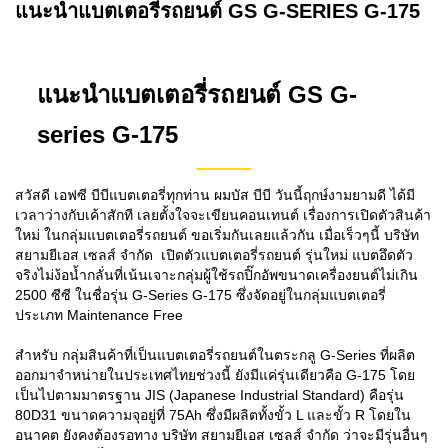
แนะนำแบตเตอรี่รถยนต์ GS G-SERIES G-175
แนะนำแบตเตอรี่รถยนต์ GS G-
series G-175
สวัสดี เอฟซี บีบีแบตเตอรี่ทุกท่าน ผมบัส บีบี วันนี้ฤกษ์งามยามดี ได้มี
เวลาว่างกับเค้าสักที เลยตั้งใจจะเขียนคอนเทนต์ เรื่องการเปิดตัวสินค้า
ใหม่ ในกลุ่มแบตเตอรี่รถยนต์ ขอเริ่มกันเลยแล้วกัน เมื่อเร็วๆนี้
บริษัท
สยามยีเอส
เซลส์
จำกัด
เปิดตัวแบตเตอรี่รถยนต์
รุ่นใหม่
แบตอึดตัว
จริงไม่ง้อน้ำกลั่น
ที่เน้นเจาะกลุ่มผู้ใช้รถปิ๊กอัพขนาดเครื่องยนต์ไม่เกิน
2500
ซีซี
ในชื่อรุ่น
G-Series G-175
ซึ่งจัดอยู่ในกลุ่มแบตเตอรี่
ประเภท
Maintenance Free
สำหรับ กลุ่มสินค้าที่เป็นแบตเตอรี่รถยนต์ในตระกลู G-Series ที่ผลิต
ออกมาจำหน่ายในประเทศไทยช่วงนี้ ยังมีแค่รุ่นเดียวคือ G-175 โดย
เป็นไปตามมาตรฐาน JIS (Japanese Industrial Standard) คือรุ่น
80D31 ขนาดความจุอยู่ที่ 75Ah ซึ่งมีผลิตทั้งขั้ว L และขั้ว R โดยใน
อนาคต ยังคงต้องรอทาง
บริษัท
สยามยีเอส
เซลส์
จำกัด ว่าจะมีรุ่นอื่นๆ