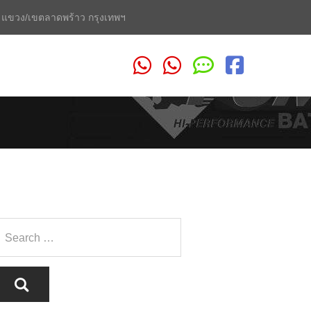
2 แขวง/เขตลาดพร้าว กรุงเทพฯ