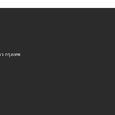
าว กรุงเทพ