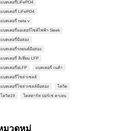
แบตเตอรี่LiFePO4
แบตเตอรี่ LiFePO4
แบตเตอรี่ neta v
แบตเตอรี่มอเตอร์ไซค์ไฟฟ้า Sleek
แบตเตอรี่มือสอง
แบตเตอรี่รถยนต์มือสอง
แบตเตอรี่ ลิเที่ยม LFP
แบตเตอรี่อLFP
แบตเตอรี่ เนต้า
แบตเตอรี่โซล่าเซลล์
แบตเตอรี่โซล่าเซลล์มือสอง
โควิด
โควิด19
ไดสตาร์ท ปอร์เช่ คาเยน
หมวดหมู่