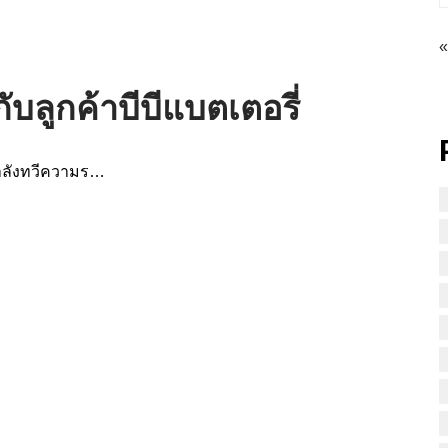
«
บลูกค้าบีบีแบตเตอรี่
ำลังทวีความร…