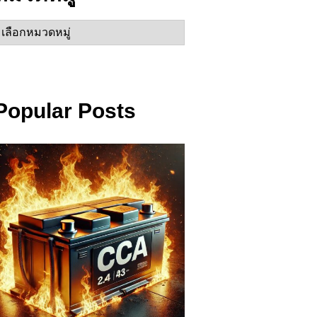
หมวด
มู่
Popular Posts