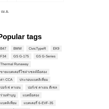
 เม.ย.
Popular tags
B47
BMW
CivicTypeR
EK9
F34
GS G-175
GS G-Series
Thermal Runaway
ขายแบตเตอรี่โซล่าเซลล์มือสอง
ค่า CCA
ประกอบแบตลิเที่ยม
ปอร์เช่ คาเยน
ปอร์เช่ คาเยน ดีเซล
ร่วมทำบุญ
แบตมือสอง
แบตลิเที่ยม
แบตเตอรี่ 6-EVF-35