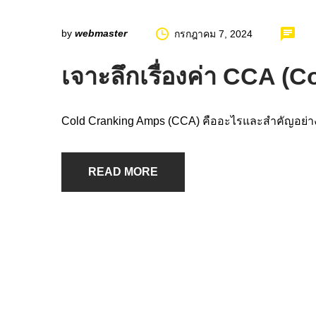
by
webmaster
กรกฎาคม 7, 2024
เจาะลึกเรื่องค่า CCA (
Cold Cranking Amps (CCA) คืออะไรและสำคัญอย่
READ MORE