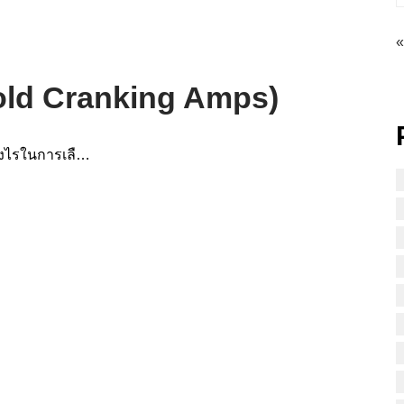
«
Cold Cranking Amps)
างไรในการเลื…