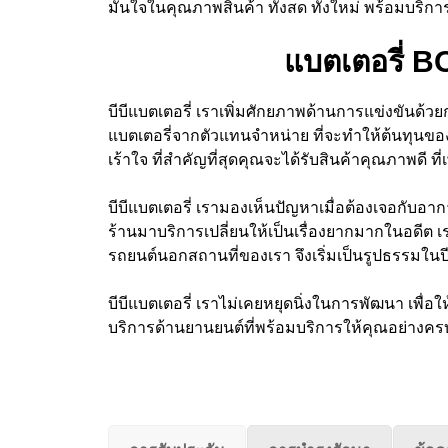
มั่นใจในคุณภาพสินค้า ทั้งสด ทั้งใหม่ พร้อมบริกา
แบตเตอรี่ B
บีบีแบตเตอรี่ เราเพิ่มศักยภาพด้านการแข่งขันด้ว
แบตเตอรี่จากตัวแทนจำหน่าย ที่จะทำให้ต้นทุนของ
เร้าใจ ที่สำคัญที่สุดคุณจะได้รับสินค้าคุณภาพดี ท
บีบีแบตเตอรี่ เรามองเห็นปัญหาเมื่อต้องเจอกับอาก
ร้านมาบริการเปลี่ยนให้เป็นเรื่องยากมากในอดีต
รถยนต์นอกสถานที่ของเรา จึงเริ่มเป็นรูปธรรมในปี
บีบีแบตเตอรี่ เราไม่เคยหยุดนิ่งในการพัฒนา เพื่อ
บริการด้านยานยนต์ที่พร้อมบริการให้คุณอย่างครบว