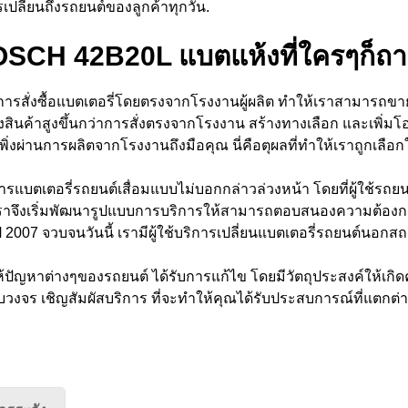
รเปลี่ยนถึงรถยนต์ของลูกค้าทุกวัน.
OSCH 42B20L แบตแห้งที่ใครๆก็ถาม
ยการสั่งซื้อแบตเตอรี่โดยตรงจากโรงงานผู้ผลิต ทำให้เราสามารถขา
สินค้าสูงขึ้นกว่าการสั่งตรงจากโรงงาน สร้างทางเลือก และเพิ่มโอ
ี่เพิ่งผ่านการผลิตจากโรงงานถึงมือคุณ นี่คือตุผลที่ทำให้เราถูกเลือ
ารแบตเตอรี่รถยนต์เสื่อมแบบไม่บอกกล่าวล่วงหน้า โดยที่ผู้ใช้รถยน
 เราจึงเริ่มพัฒนารูปแบบการบริการให้สามารถตอบสนองความต้องการข
 2007 จวบจนวันนี้ เรามีผู้ใช้บริการเปลี่ยนแบตเตอรี่รถยนต์นอก
ให้ปัญหาต่างๆของรถยนต์ ได้รับการแก้ไข โดยมีวัตถุประสงค์ให้เกิด
งจร เชิญสัมผัสบริการ ที่จะทำให้คุณได้รับประสบการณ์ที่แตกต่างอ