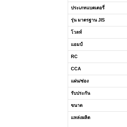
ประเภทแบตเตอรี่
รุ่น มาตรฐาน JIS
โวลท์
แอมป์
RC
CCA
แผ่น/ช่อง
รับประกัน
ขนาด
แหล่งผลิต