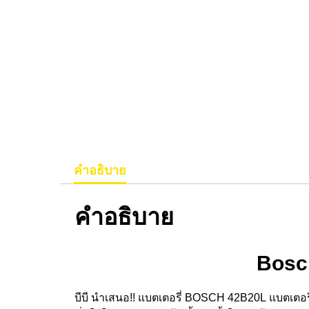
คำอธิบาย
คำอธิบาย
Bosch
บีบี นำเสนอ!! แบตเตอรี่ BOSCH 42B20L แบตเตอร