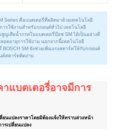
 Series คือแบตเตอรี่ที่ผลิตมาด้วยเทคโนโลยี
ับการใช้งานสำหรับรถยนต์ทั่วไป เทคโนโลยี
ูญเสียน้ำกรดในแบตเตอรี่บ๊อช SM ได้เป็นอย่างดี
่นตลอดอายุการใช้งาน นอกจากนี้เทคโนโลยี
่ BOSCH SM ยังช่วยเพิ่มแรงสตาร์ทให้กับรถยนต์
นต์สตาร์ทติดง่าย.
คาแบตเตอรี่อาจมีการ
ลี่ยนแปลงราคาโดยมิต้องแจ้งให้ทราบล่วงหน้า
การเปลี่ยนแปลง