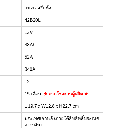
แบตเตอรี่แห้ง
42B20L
12V
38Ah
52A
340A
12
15 เดือน
★ จากโรงงานผู้ผลิต ★
L 19.7 x W12.8 x H22.7 cm.
ประเทศเกาหลี (ภายใต้ลิขสิทธิ์ประเทศ
เยอรมัน)