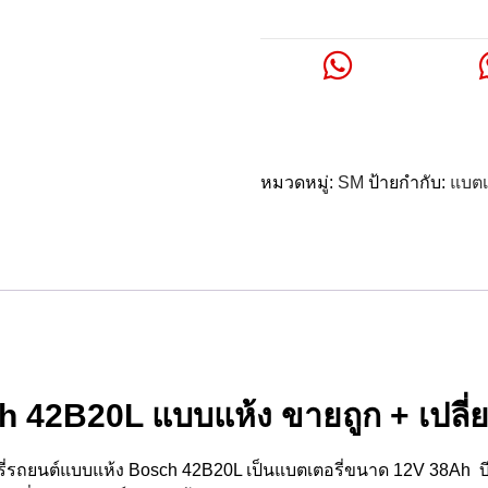
หมวดหมู่:
SM
ป้ายกำกับ:
แบตเ
 42B20L แบบแห้ง ขายถูก + เปลี่ย
ี่รถยนต์แบบแห้ง Bosch 42B20L เป็นแบตเตอรี่ขนาด 12V 38Ah บีบ