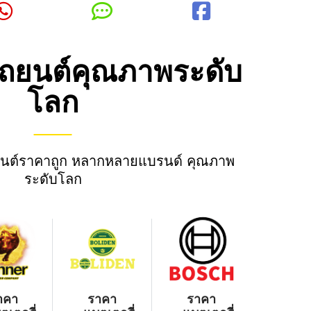
รถยนต์คุณภาพระดับ
โลก
ถยนต์ราคาถูก หลากหลายแบรนด์ คุณภาพ
ระดับโลก
าคา
ราคา
ราคา