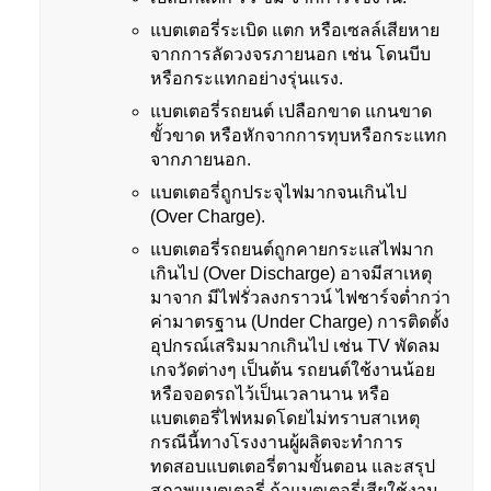
แบตเตอรี่ระเบิด แตก หรือเซลล์เสียหาย
จากการลัดวงจรภายนอก เช่น โดนบีบ
หรือกระแทกอย่างรุ่นแรง.
แบตเตอรี่รถยนต์ เปลือกขาด แกนขาด
ขั้วขาด หรือหักจากการทุบหรือกระแทก
จากภายนอก.
แบตเตอรี่ถูกประจุไฟมากจนเกินไป
(Over Charge).
แบตเตอรี่รถยนต์ถูกคายกระแสไฟมาก
เกินไป (Over Discharge) อาจมีสาเหตุ
มาจาก มีไฟรั่วลงกราวน์ ไฟชาร์จต่ำกว่า
ค่ามาตรฐาน (Under Charge) การติดตั้ง
อุปกรณ์เสริมมากเกินไป เช่น TV พัดลม
เกจวัดต่างๆ เป็นต้น รถยนต์ใช้งานน้อย
หรือจอดรถไว้เป็นเวลานาน หรือ
แบตเตอรี่ไฟหมดโดยไม่ทราบสาเหตุ
กรณีนี้ทางโรงงานผู้ผลิตจะทำการ
ทดสอบแบตเตอรี่ตามขั้นตอน และสรุป
สภาพแบตเตอรี่ ถ้าแบตเตอรี่เสียใช้งาน