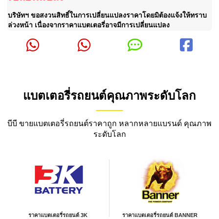
บริษัทฯ ขอสงวนสิทธิ์ในการเปลี่ยนแปลงราคาโดยมิต้องแจ้งให้ทราบ
ล่วงหน้า เนื่องจากราคาแบตเตอรี่อาจมีการเปลี่ยนแปลง
แบตเตอรี่รถยนต์คุณภาพระดับโลก
บีบี ขายแบตเตอรี่รถยนต์ราคาถูก หลากหลายแบรนด์ คุณภาพ
ระดับโลก
ราคาแบตเตอรี่รถยนต์ 3K
ราคาแบตเตอรี่รถยนต์ BANNER