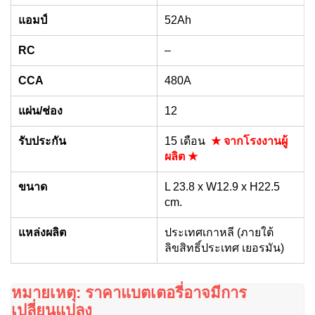
แอมป์
52Ah
RC
–
CCA
480A
แผ่น/ช่อง
12
รับประกัน
15 เดือน
★ จากโรงงานผู้
ผลิต ★
ขนาด
L 23.8 x W12.9 x H22.5
cm.
แหล่งผลิต
ประเทศเกาหลี (ภายใต้
ลิขสิทธิ์ประเทศ เยอรมัน)
หมายเหตุ: ราคาแบตเตอรี่อาจมีการ
เปลี่ยนแปลง