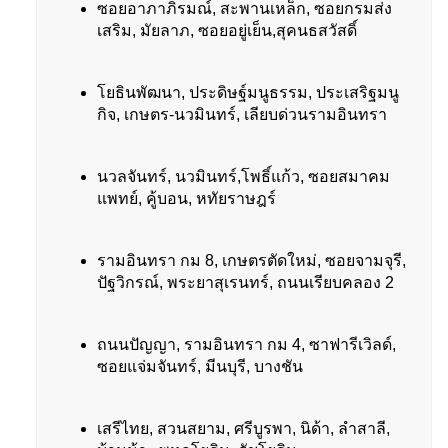
ซอยอาภาภิรมณ์, สะพานเหล็ก, ซอยกรมส่ง
เสริม, มัยลาภ, ซอยอยู่เย็น,สุคนธสวัสดิ์
โยธินพัฒนา, ประดิษฐ์มนูธรรม, ประเสริฐมนู
กิจ, เกษตร-นวมินทร์, เลียบด่วนรามอินทรา
นวลจันทร์, นวมินทร์,โพธิ์แก้ว, ซอยสมาคม
แพทย์, คู้บอน, หทัยราษฎร์
รามอินทรา กม 8, เกษตรตัดใหม่, ซอยจามจุรี,
ปัฐวิกรณ์, พระยาสุเรนทร์, ถนนเรียบคลอง 2
ถนนปัญญา, รามอินทรา กม 4, ซาฟารีเวิลด์,
ซอยแจ่มจันทร์, มีนบุรี, บางชัน
เสรีไทย, สวนสยาม, ศรีบูรพา, นิด้า, ลำสาลี,