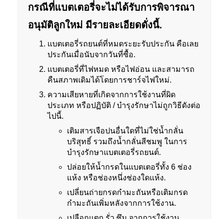
กรณีที่แบตเตอรี่จะไม่ได้รับการพิจารณา
อนุมัติลูกใหม่ มีรายละเอียดดั่งนี้.
แบตเตอรี่รถยนต์ที่หมดระยะรับประกัน คือเลย
ประกันเมื่อนับจากวันที่ซื้อ.
แบตเตอรี่ที่ไฟหมด หรือไฟอ่อน และสามารถ
คืนสภาพเดิมได้โดยการชาร์จไฟใหม่.
ความเสียหายที่เกิดจากการใช้งานที่ผิด
ประเภท หรือปฏิบัติ / บำรุงรักษาไม่ถูกวิธีดังต่อ
ไปนี้.
เติมสารเจือปนอื่นใดที่ไม่ใช่น้ำกลั่น
บริสุทธิ์ รวมถึงน้ำกลั่นสีชมพู ในการ
บำรุงรักษาแบตเตอรี่รถยนต์.
ปล่อยให้น้ำกรดในแบตเตอรี่ทั้ง 6 ช่อง
แห้ง หรือช่องหนึ่งช่องใดแห้ง.
เปลี่ยนถ่ายกรดกำมะถันหรือเติมกรด
กำมะถันเพิ่มหลังจากการใช้งาน.
เปลือกแตก รั่ว ซึม จากการใช้งาน.