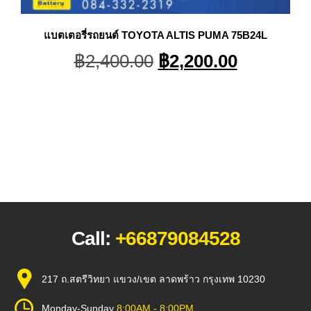
แบตเตอรี่รถยนต์ TOYOTA ALTIS PUMA 75B24L
t
Original
Current
฿
2,400.00
฿
2,200.00
price
price
was:
is:
.00.
฿2,400.00.
฿2,200.0
Call:
+66879084528
217 ถ.สตรีวิทยา แขวง/เขต ลาดพร้าว กรุงเทพ 10230
Monday-Sunday
8:00AM - 8:00PM