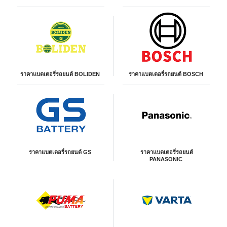
ราคาแบตเตอรี่รถยนต์ BOLIDEN
ราคาแบตเตอรี่รถยนต์ BOSCH
ราคาแบตเตอรี่รถยนต์ GS
ราคาแบตเตอรี่รถยนต์
PANASONIC