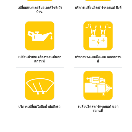
เปลี่ยนแบตเตอรี่มอเตอร์ไซต์ ถึง
บริการเปลี่ยนไดชาร์จรถยนต์ ถึงที่
บ้าน
เปลี่ยนน้ำมันเครื่องรถยนต์นอก
บริการพ่วงแบตจั๊มแบต นอกสถาน
สถานที่
ที่
บริการเปลี่ยนใบปัดน้ำฝนถึงรถ
เปลี่ยนไดสตาร์ทรถยนต์ นอก
สถานที่