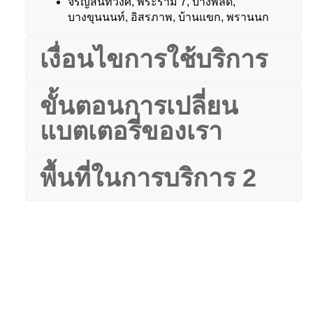
จรัญสนิทวงศ์, พระราม 7, บางพลัด,
บางขุนนนท์, อิสรภาพ, บ้านแขก, พรานนก
เงื่อนไขการใช้บริการ
ขั้นตอนการเปลี่ยน
แบตเตอรี่ของเรา
พื้นที่ในการบริการ 2