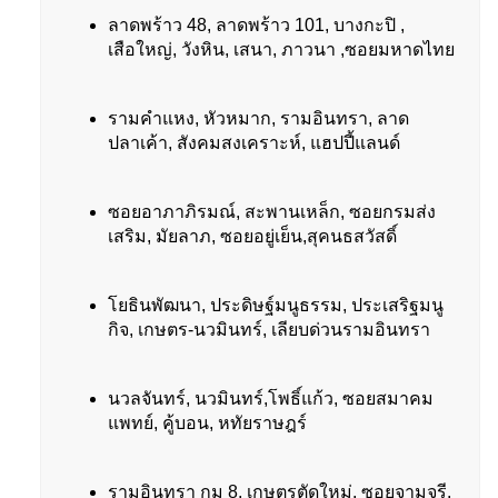
ลาดพร้าว 48, ลาดพร้าว 101, บางกะปิ ,
เสือใหญ่, วังหิน, เสนา, ภาวนา ,ซอยมหาดไทย
รามคำแหง, หัวหมาก, รามอินทรา, ลาด
ปลาเค้า, สังคมสงเคราะห์, แฮปปี้แลนด์
ซอยอาภาภิรมณ์, สะพานเหล็ก, ซอยกรมส่ง
เสริม, มัยลาภ, ซอยอยู่เย็น,สุคนธสวัสดิ์
โยธินพัฒนา, ประดิษฐ์มนูธรรม, ประเสริฐมนู
กิจ, เกษตร-นวมินทร์, เลียบด่วนรามอินทรา
นวลจันทร์, นวมินทร์,โพธิ์แก้ว, ซอยสมาคม
แพทย์, คู้บอน, หทัยราษฎร์
รามอินทรา กม 8, เกษตรตัดใหม่, ซอยจามจุรี,