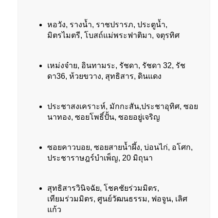
หอวัง, รางน้ำ, ราชปรารภ, ประตูน้ำ,
มิตรไมตรี, โบสถ์แม่พระฟาติมา, จตุรทิศ
เหม่งจ๋าย, อินทามระ, รัชดา, รัชดา 32, รัช
ดา36, ห้วยขวาง, สุทธิสาร, ดินแดง
ประชาสงเคราะห์, มักกะสัน,ประชาอุทิศ, ซอย
นาทอง, ซอยโพธิ์ปั้น, ซอยอยู่เจริญ
ซอยคาวบอย, ซอยสายน้ำผึ้ง, บ่อนไก่, อโศก,
ประชาราษฎร์บำเพ็ญ, 20 มิถุนา
สุทธิสารวินิจฉัย, โชคชัยร่วมมิตร,
เทียมร่วมมิตร, ศูนย์วัฒนธรรม, ฟอจูน, เลิศ
แก้ว