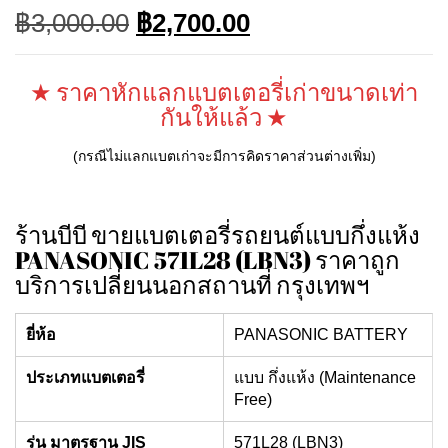
Original
Current
฿
3,000.00
฿
2,700.00
price
price
was:
is:
฿3,000.00.
฿2,700.00.
★ ราคาหักแลกแบตเตอรี่เก่าขนาดเท่า
กันให้แล้ว ★
(กรณีไม่แลกแบตเก่าจะมีการคิดราคาส่วนต่างเพิ่ม)
ร้านบีบี ขายแบตเตอรี่รถยนต์แบบกึ่งแห้ง
PANASONIC 571L28 (LBN3) ราคาถูก
บริการเปลี่ยนนอกสถานที่ กรุงเทพฯ
ยี่ห้อ
PANASONIC BATTERY
ประเภทแบตเตอรี่
แบบ กึ่งแห้ง (Maintenance
Free)
รุ่น มาตรฐาน JIS
571L28 (LBN3)