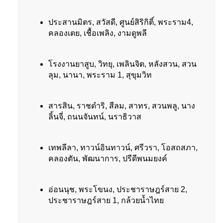
ประสานมิตร, สวัสดี, ศูนย์สิริกิติ์, พระราม4,
คลองเตย, เชื้อเพลิง, งามดูพลี
โรงงานยาสูบ, วิทยุ, เพลินจิต, หลังสวน, สวน
ลุม, นานา, พระราม 1, สุขุมวิท
สารสิน, ราชดำริ, สีลม, สาทร, สวนพลู, นาง
ลิ้นจี่, ถนนจันทน์, นราธิวาส
เทพลีลา, ทาวน์อินทาวน์, ศรีวรา, โอสถสภา,
คลองตัน, พัฒนาการ, ปรีดีพนมยงค์
อ่อนนุช, พระโขนง, ประชาราษฎร์สาย 2,
ประชาราษฎร์สาย 1, กล้วยน้ำไทย