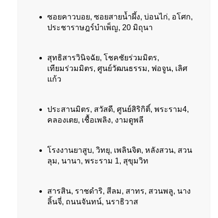
ซอยคาวบอย, ซอยสายน้ำผึ้ง, บ่อนไก่, อโศก,
ประชาราษฎร์บำเพ็ญ, 20 มิถุนา
สุทธิสารวินิจฉัย, โชคชัยร่วมมิตร,
เทียมร่วมมิตร, ศูนย์วัฒนธรรม, ฟอจูน, เลิศ
แก้ว
ประสานมิตร, สวัสดี, ศูนย์สิริกิติ์, พระราม4,
คลองเตย, เชื้อเพลิง, งามดูพลี
โรงงานยาสูบ, วิทยุ, เพลินจิต, หลังสวน, สวน
ลุม, นานา, พระราม 1, สุขุมวิท
สารสิน, ราชดำริ, สีลม, สาทร, สวนพลู, นาง
ลิ้นจี่, ถนนจันทน์, นราธิวาส