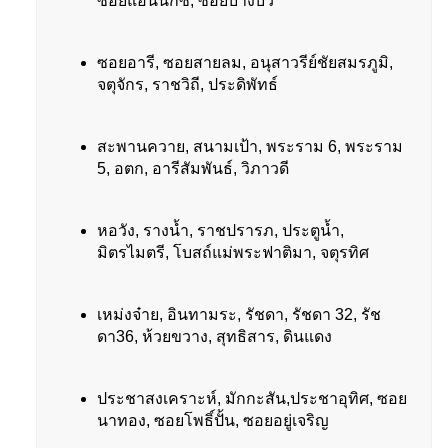
ซอยแอนน็กซ์, ซอยบางบัว
ซอยอารี, ซอยสายลม, อนุสาวรีย์ชัยสมรภูมิ,
จตุจักร, ราชวิถี, ประดิพัทธ์
สะพานควาย, สนามเป้า, พระราม 6, พระราม
5, อตก, อารีสัมพันธ์, วิภาวดี
หอวัง, รางน้ำ, ราชปรารภ, ประตูน้ำ,
มิตรไมตรี, โบสถ์แม่พระฟาติมา, จตุรทิศ
เหม่งจ๋าย, อินทามระ, รัชดา, รัชดา 32, รัช
ดา36, ห้วยขวาง, สุทธิสาร, ดินแดง
ประชาสงเคราะห์, มักกะสัน,ประชาอุทิศ, ซอย
นาทอง, ซอยโพธิ์ปั้น, ซอยอยู่เจริญ