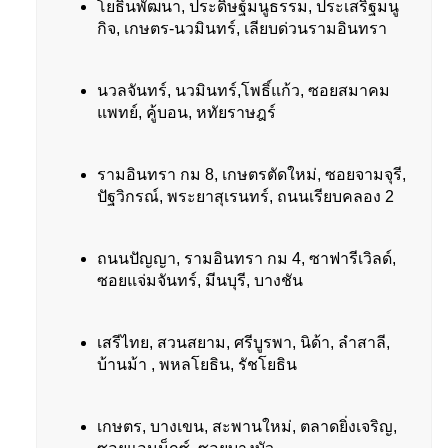
โยธินพัฒนา, ประดิษฐ์มนูธรรม, ประเสริฐมนู
กิจ, เกษตร-นวมินทร์, เลียบด่วนรามอินทรา
นวลจันทร์, นวมินทร์,โพธิ์แก้ว, ซอยสมาคม
แพทย์, คู้บอน, หทัยราษฎร์
รามอินทรา กม 8, เกษตรตัดใหม่, ซอยจามจุรี,
ปัฐวิกรณ์, พระยาสุเรนทร์, ถนนเรียบคลอง 2
ถนนปัญญา, รามอินทรา กม 4, ซาฟารีเวิลด์,
ซอยแจ่มจันทร์, มีนบุรี, บางชัน
เสรีไทย, สวนสยาม, ศรีบูรพา, นิด้า, ลำสาลี,
บ้านม้า , พหลโยธิน, รัชโยธิน
เกษตร, บางเขน, สะพานใหม่, ตลาดยิ่งเจริญ,