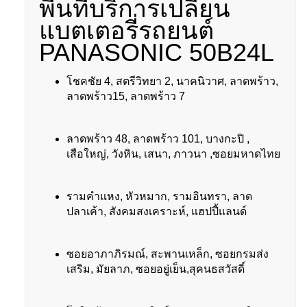
พื้นที่บริการเปลี่ยน
แบตเตอรี่รถยนต์
PANASONIC 50B24L
โชคชัย 4, สตรีวิทยา 2, นาคนิวาศ, ลาดพร้าว,
ลาดพร้าว15, ลาดพร้าว 7
ลาดพร้าว 48, ลาดพร้าว 101, บางกะปิ ,
เสือใหญ่, วังหิน, เสนา, ภาวนา ,ซอยมหาดไทย
รามคำแหง, หัวหมาก, รามอินทรา, ลาด
ปลาเค้า, สังคมสงเคราะห์, แฮปปี้แลนด์
ซอยอาภาภิรมณ์, สะพานเหล็ก, ซอยกรมส่ง
เสริม, มัยลาภ, ซอยอยู่เย็น,สุคนธสวัสดิ์