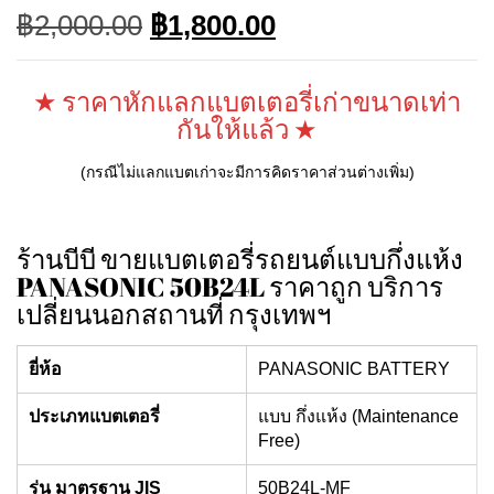
Original
Current
฿
2,000.00
฿
1,800.00
price
price
was:
is:
฿2,000.00.
฿1,800.00.
★ ราคาหักแลกแบตเตอรี่เก่าขนาดเท่า
กันให้แล้ว ★
(กรณีไม่แลกแบตเก่าจะมีการคิดราคาส่วนต่างเพิ่ม)
ร้านบีบี ขายแบตเตอรี่รถยนต์แบบกึ่งแห้ง
PANASONIC 50B24L ราคาถูก บริการ
เปลี่ยนนอกสถานที่ กรุงเทพฯ
ยี่ห้อ
PANASONIC BATTERY
ประเภทแบตเตอรี่
แบบ กึ่งแห้ง (Maintenance
Free)
รุ่น มาตรฐาน JIS
50B24L-MF