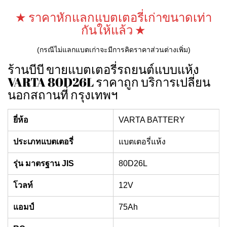
was:
is:
฿2,800.00.
฿2,600.00.
★ ราคาหักแลกแบตเตอรี่เก่าขนาดเท่า
กันให้แล้ว ★
(กรณีไม่แลกแบตเก่าจะมีการคิดราคาส่วนต่างเพิ่ม)
ร้านบีบี ขายแบตเตอรี่รถยนต์แบบแห้ง
VARTA 80D26L ราคาถูก บริการเปลี่ยน
นอกสถานที่ กรุงเทพฯ
ยี่ห้อ
VARTA BATTERY
ประเภทแบตเตอรี่
แบตเตอรี่แห้ง
รุ่น มาตรฐาน JIS
80D26L
โวลท์
12V
แอมป์
75Ah