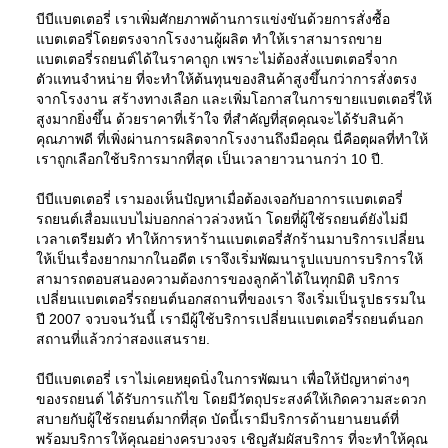
บีบีแบตเตอรี่ เราเพิ่มศักยภาพด้านการแข่งขันด้วยการสั่งซื้อ
แบตเตอรี่โดยตรงจากโรงงานผู้ผลิต ทำให้เราสามารถขาย
แบตเตอรี่รถยนต์ได้ในราคาถูก เพราะไม่ต้องสั่งแบตเตอรี่จาก
ตัวแทนจำหน่าย ที่จะทำให้ต้นทุนของสินค้าสูงขึ้นกว่าการสั่งตรง
จากโรงงาน สร้างทางเลือก และเพิ่มโอกาสในการขายแบตเตอรี่ให้
สูงมากยิ่งขึ้น ด้วยราคาที่เร้าใจ ที่สำคัญที่สุดคุณจะได้รับสินค้า
คุณภาพดี ที่เพิ่งผ่านการผลิตจากโรงงานถึงมือคุณ นี่คือตุผลที่ทำให้
เราถูกเลือกใช้บริการมากที่สุด เป็นเวลายาวนานกว่า 10 ปี.
บีบีแบตเตอรี่ เรามองเห็นปัญหาเมื่อต้องเจอกับอาการแบตเตอรี่
รถยนต์เสื่อมแบบไม่บอกกล่าวล่วงหน้า โดยที่ผู้ใช้รถยนต์ยังไม่มี
เวลาเตรียมตัว ทำให้การหาร้านแบตเตอรี่สักร้านมาบริการเปลี่ยน
ให้เป็นเรื่องยากมากในอดีต เราจึงเริ่มพัฒนารูปแบบการบริการให้
สามารถตอบสนองความต้องการของลูกค้าได้ในทุกมิติ บริการ
เปลี่ยนแบตเตอรี่รถยนต์นอกสถานที่ของเรา จึงเริ่มเป็นรูปธรรมใน
ปี 2007 จวบจนวันนี้ เรามีผู้ใช้บริการเปลี่ยนแบตเตอรี่รถยนต์นอก
สถานที่แล้วกว่าสองแสนราย.
บีบีแบตเตอรี่ เราไม่เคยหยุดนิ่งในการพัฒนา เพื่อให้ปัญหาต่างๆ
ของรถยนต์ ได้รับการแก้ไข โดยมีวัตถุประสงค์ให้เกิดความสะดวก
สบายกับผู้ใช้รถยนต์มากที่สุด บัดนี้เรามีบริการด้านยานยนต์ที่
พร้อมบริการให้คุณอย่างครบวงจร เชิญสัมผัสบริการ ที่จะทำให้คุณ