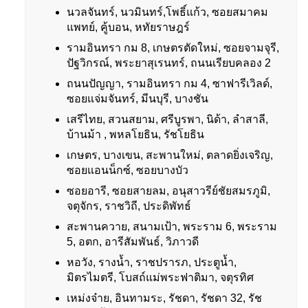
นวลจันทร์, นวมินทร์,โพธิ์แก้ว, ซอยสมาคม
แพทย์, คู้บอน, หทัยราษฎร์
รามอินทรา กม 8, เกษตรตัดใหม่, ซอยจามจุรี,
ปัฐวิกรณ์, พระยาสุเรนทร์, ถนนเรียบคลอง 2
ถนนปัญญา, รามอินทรา กม 4, ซาฟารีเวิลด์,
ซอยแจ่มจันทร์, มีนบุรี, บางชัน
เสรีไทย, สวนสยาม, ศรีบูรพา, นิด้า, ลำสาลี,
บ้านม้า , พหลโยธิน, รัชโยธิน
เกษตร, บางเขน, สะพานใหม่, ตลาดยิ่งเจริญ,
ซอยแอนน็กซ์, ซอยบางบัว
ซอยอารี, ซอยสายลม, อนุสาวรีย์ชัยสมรภูมิ,
จตุจักร, ราชวิถี, ประดิพัทธ์
สะพานควาย, สนามเป้า, พระราม 6, พระราม
5, อตก, อารีสัมพันธ์, วิภาวดี
หอวัง, รางน้ำ, ราชปรารภ, ประตูน้ำ,
มิตรไมตรี, โบสถ์แม่พระฟาติมา, จตุรทิศ
เหม่งจ๋าย, อินทามระ, รัชดา, รัชดา 32, รัช