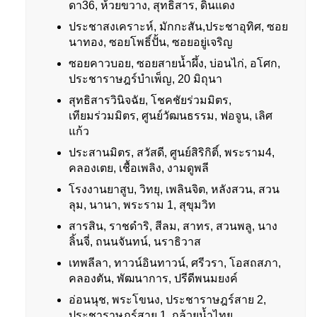
ดา36, ห้วยขวาง, สุทธิสาร, ดินแดง
ประชาสงเคราะห์, มักกะสัน,ประชาอุทิศ, ซอย
นาทอง, ซอยโพธิ์ปั้น, ซอยอยู่เจริญ
ซอยคาวบอย, ซอยสายน้ำผึ้ง, บ่อนไก่, อโศก,
ประชาราษฎร์บำเพ็ญ, 20 มิถุนา
สุทธิสารวินิจฉัย, โชคชัยร่วมมิตร,
เทียมร่วมมิตร, ศูนย์วัฒนธรรม, ฟอจูน, เลิศ
แก้ว
ประสานมิตร, สวัสดี, ศูนย์สิริกิติ์, พระราม4,
คลองเตย, เชื้อเพลิง, งามดูพลี
โรงงานยาสูบ, วิทยุ, เพลินจิต, หลังสวน, สวน
ลุม, นานา, พระราม 1, สุขุมวิท
สารสิน, ราชดำริ, สีลม, สาทร, สวนพลู, นาง
ลิ้นจี่, ถนนจันทน์, นราธิวาส
เทพลีลา, ทาวน์อินทาวน์, ศรีวรา, โอสถสภา,
คลองตัน, พัฒนาการ, ปรีดีพนมยงค์
อ่อนนุช, พระโขนง, ประชาราษฎร์สาย 2,
ประชาราษฎร์สาย 1, กล้วยน้ำไทย