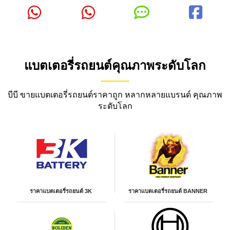
แบตเตอรี่รถยนต์คุณภาพระดับโลก
บีบี ขายแบตเตอรี่รถยนต์ราคาถูก หลากหลายแบรนด์ คุณภาพ
ระดับโลก
ราคาแบตเตอรี่รถยนต์ 3K
ราคาแบตเตอรี่รถยนต์ BANNER