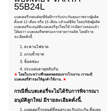
55B24L
แบตเตอรี่รถยนต์ทุกยี่ห้อมีการรับประกันคุณภาพจากผู้ผลิต
ตั้งแต่ 12 เดือน หรือ 15 เดือน แล้วแต่ยี่ห้อ โดยบริษัทผู้ผลิต
แบตเตอรี่จะอนุมัติแบตเตอรี่ลูกใหม่ให้ กรณีตรวจสอบแล้ว
ได้ผลว่า แบตเตอรี่พกพร่องจากสายการผลิต โดยมีราย
ละเอียดดั่งนี้.
สะพานไฟขาด
แกนขั้วขาด
ช็อตช่อง
ประแผ่นธาตุสลับกัน
★
โดยในระหว่างที่รอผลทดสอบจากโรงงาน เราจะมี
แบตเตอรี่สำรองให้ลูกค้าใช้งาน.
★
กรณีที่แบตเตอรี่จะไม่ได้รับการพิจารณา
อนุมัติลูกใหม่ มีรายละเอียดดั่งนี้.
แบตเตอรี่รถยนต์ที่หมดระยะรับประกัน คือเลย