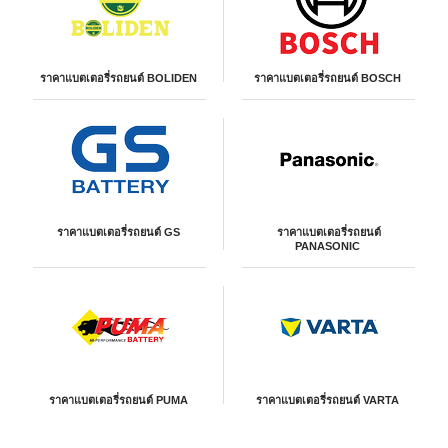
ราคาแบตเตอรี่รถยนต์ BOLIDEN
ราคาแบตเตอรี่รถยนต์ BOSCH
ราคาแบตเตอรี่รถยนต์ GS
ราคาแบตเตอรี่รถยนต์
PANASONIC
ราคาแบตเตอรี่รถยนต์ PUMA
ราคาแบตเตอรี่รถยนต์ VARTA