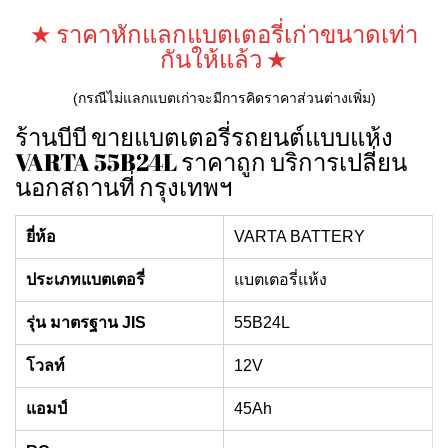
was:
is:
฿2,200.00.
฿2,000.00.
★ ราคาหักแลกแบตเตอรี่เก่าขนาดเท่า
กันให้แล้ว ★
(กรณีไม่แลกแบตเก่าจะมีการคิดราคาส่วนต่างเพิ่ม)
ร้านบีบี ขายแบตเตอรี่รถยนต์แบบแห้ง
VARTA 55B24L ราคาถูก บริการเปลี่ยน
นอกสถานที่ กรุงเทพฯ
ยี่ห้อ
VARTA BATTERY
ประเภทแบตเตอรี่
แบตเตอรี่แห้ง
รุ่น มาตรฐาน JIS
55B24L
โวลท์
12V
แอมป์
45Ah