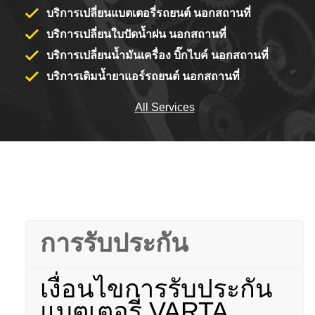
บริการเปลี่ยนแบตเตอรี่รถยนต์ นอกสถานที่
บริการเปลี่ยนใบปัดน้ำฝน นอกสถานที่
บริการเปลี่ยนน้ำมันเครื่อง บิ๊กไบค์ นอกสถานที่
บริการเติมน้ำยาแอร์รถยนต์ นอกสถานที่
All Services
การรับประกัน
เงื่อนไขการรับประกัน
แบตเตอรี่ VARTA