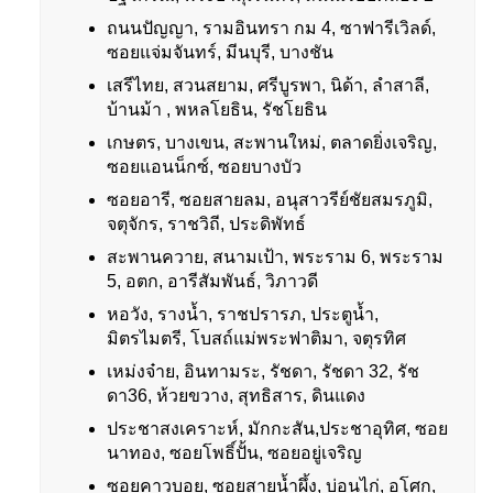
ถนนปัญญา, รามอินทรา กม 4, ซาฟารีเวิลด์,
ซอยแจ่มจันทร์, มีนบุรี, บางชัน
เสรีไทย, สวนสยาม, ศรีบูรพา, นิด้า, ลำสาลี,
บ้านม้า , พหลโยธิน, รัชโยธิน
เกษตร, บางเขน, สะพานใหม่, ตลาดยิ่งเจริญ,
ซอยแอนน็กซ์, ซอยบางบัว
ซอยอารี, ซอยสายลม, อนุสาวรีย์ชัยสมรภูมิ,
จตุจักร, ราชวิถี, ประดิพัทธ์
สะพานควาย, สนามเป้า, พระราม 6, พระราม
5, อตก, อารีสัมพันธ์, วิภาวดี
หอวัง, รางน้ำ, ราชปรารภ, ประตูน้ำ,
มิตรไมตรี, โบสถ์แม่พระฟาติมา, จตุรทิศ
เหม่งจ๋าย, อินทามระ, รัชดา, รัชดา 32, รัช
ดา36, ห้วยขวาง, สุทธิสาร, ดินแดง
ประชาสงเคราะห์, มักกะสัน,ประชาอุทิศ, ซอย
นาทอง, ซอยโพธิ์ปั้น, ซอยอยู่เจริญ
ซอยคาวบอย, ซอยสายน้ำผึ้ง, บ่อนไก่, อโศก,