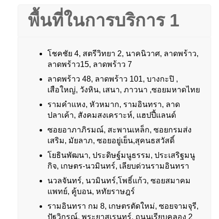
พื้นที่ในการบริการ 1
โชคชัย 4, สตรีวิทยา 2, นาคนิวาศ, ลาดพร้าว,
ลาดพร้าว15, ลาดพร้าว 7
ลาดพร้าว 48, ลาดพร้าว 101, บางกะปิ ,
เสือใหญ่, วังหิน, เสนา, ภาวนา ,ซอยมหาดไทย
รามคำแหง, หัวหมาก, รามอินทรา, ลาด
ปลาเค้า, สังคมสงเคราะห์, แฮปปี้แลนด์
ซอยอาภาภิรมณ์, สะพานเหล็ก, ซอยกรมส่ง
เสริม, มัยลาภ, ซอยอยู่เย็น,สุคนธสวัสดิ์
โยธินพัฒนา, ประดิษฐ์มนูธรรม, ประเสริฐมนู
กิจ, เกษตร-นวมินทร์, เลียบด่วนรามอินทรา
นวลจันทร์, นวมินทร์,โพธิ์แก้ว, ซอยสมาคม
แพทย์, คู้บอน, หทัยราษฎร์
รามอินทรา กม 8, เกษตรตัดใหม่, ซอยจามจุรี,
ปัฐวิกรณ์, พระยาสุเรนทร์, ถนนเรียบคลอง 2