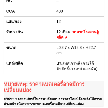
RC
–
CCA
430
แผ่น/ช่อง
12
รับประกัน
12 เดือน
★ จากโรงงานผู้
ผลิต ★
ขนาด
L 23.7 x W12.8 x H22.7
cm.
แหล่งผลิต
ประเทศเกาหลี (ภายใต้
ลิขสิทธิ์ประเทศ เยอรมัน)
หมายเหตุ: ราคาแบตเตอรี่อาจมีการ
เปลี่ยนแปลง
บริษัทฯ ขอสงวนสิทธิ์ในการเปลี่ยนแปลงราคาโดยมิต้องแจ้งให้ทราบ
ล่วงหน้า เนื่องจากราคาแบตเตอรี่อาจมีการเปลี่ยนแปลง