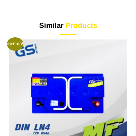
Similar
Products
ลดราคา!