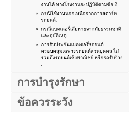
งานได้ ทางโรงงานจะปฏิบัติตามข้อ 2 .
กรณีใช้งานนอกเหนือจากการสตาร์ท
รถยนต์.
กรณีแบตเตอรี่เสียหายจากภัยธรรมชาติ
และอุบัติเหตุ.
การรับประกันแบตเตอรี่รถยนต์
ครอบคลุมเฉพาะรถยนต์ส่วนบุคคล ไม่
รวมถึงรถยนต์เชิงพาณิชย์ หรือรถรับจ้าง
.
การบำรุงรักษา
ข้อควรระวัง