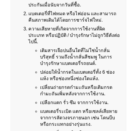
ประกันเมื่อนับจากวันที่ซื้อ.
แบตเตอรี่ที่ไฟหมด หรือไฟอ่อน และสามารถ
คืนสภาพเดิมได้โดยการชาร์จไฟใหม่.
ความเสียหายที่เกิดจากการใช้งานที่ผิด
ประเภท หรือปฏิบัติ / บำรุงรักษาไม่ถูกวิธีดังต่อ
ไปนี้.
เติมสารเจือปนอื่นใดที่ไม่ใช่น้ำกลั่น
บริสุทธิ์ รวมถึงน้ำกลั่นสีชมพู ในการ
บำรุงรักษาแบตเตอรี่รถยนต์.
ปล่อยให้น้ำกรดในแบตเตอรี่ทั้ง 6 ช่อง
แห้ง หรือช่องหนึ่งช่องใดแห้ง.
เปลี่ยนถ่ายกรดกำมะถันหรือเติมกรด
กำมะถันเพิ่มหลังจากการใช้งาน.
เปลือกแตก รั่ว ซึม จากการใช้งาน.
แบตเตอรี่ระเบิด แตก หรือเซลล์เสียหาย
จากการลัดวงจรภายนอก เช่น โดนบีบ
หรือกระแทกอย่างรุ่นแรง.