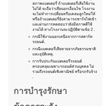
สภาพแบตเตอรี่ ถ้าแบตเตอรี่เสียใช้งาน
ไม่ได้ จะถือว่าเสียนอกเงื่อนไข โรงงาน
จะไม่ทำการเปลี่ยนหรือเคลมลูกใหม่ให้
หรือถ้าแบตเตอรี่ยังสามารถชาร์จไฟเข้า
และผ่านการทดสอบว่ายังมีสภาพดีใช้
งานได้ ทางโรงงานจะปฏิบัติตามข้อ 2 .
กรณีใช้งานนอกเหนือจากการสตาร์ท
รถยนต์.
กรณีแบตเตอรี่เสียหายจากภัยธรรมชาติ
และอุบัติเหตุ.
การรับประกันแบตเตอรี่รถยนต์
ครอบคลุมเฉพาะรถยนต์ส่วนบุคคล ไม่
รวมถึงรถยนต์เชิงพาณิชย์ หรือรถรับจ้าง
.
การบำรุงรักษา