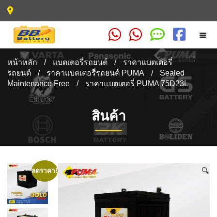
หน้าหลัก
/
แบตเตอรี่รถยนต์
/
ราคาแบตเตอรี่
รถยนต์
/
ราคาแบตเตอรี่รถยนต์ PUMA
/
Sealed
Maintenance Free
/
ราคาแบตเตอรี่ PUMA 75D23L
สินค้า
🔍
ลดราคา!