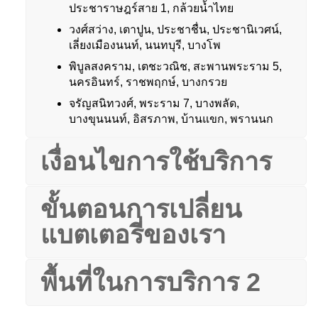
ประชาราษฎร์สาย 1, กล้วยน้ำไทย
วงศ์สว่าง, เตาปูน, ประชาชื่น, ประชานิเวศน์,
เลี่ยงเมืองนนท์, นนทบุรี, บางโพ
พิบูลสงคราม, เตชะวณิช, สะพานพระราม 5,
นครอินทร์, ราชพฤกษ์, บางกรวย
จรัญสนิทวงศ์, พระราม 7, บางพลัด,
บางขุนนนท์, อิสรภาพ, บ้านแขก, พรานนก
เงื่อนไขการใช้บริการ
ขั้นตอนการเปลี่ยน
แบตเตอรี่ของเรา
พื้นที่ในการบริการ 2