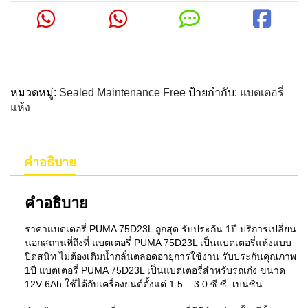
หมวดหมู่:
Sealed Maintenance Free
ป้ายกำกับ:
แบตเตอรี่
แห้ง
คำอธิบาย
คำอธิบาย
ราคาแบตเตอรี่ PUMA 75D23L ถูกสุด รับประกัน 1ปี บริการเปลี่ยน
นอกสถานที่ถึงที่ แบตเตอรี่ PUMA 75D23L เป็นแบตเตอรี่แห้งแบบ
ปิดสนิท ไม่ต้องเติมน้ำกลั่นตลอดอายุการใช้งาน รับประกันคุณภาพ
1ปี แบตเตอรี่ PUMA 75D23L เป็นแบตเตอรี่สำหรับรถเก๋ง ขนาด
12V 6Ah ใช้ได้กับเครื่องยนต์ตั้งแต่ 1.5 – 3.0 ซี.ซี เบนซิน