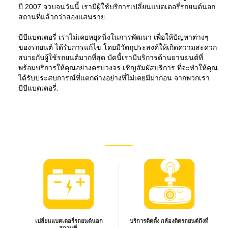
ปี 2007 จวบจนวันนี้ เรามีผู้ใช้บริการเปลี่ยนแบตเตอรี่รถยนต์นอก
สถานที่แล้วกว่าสองแสนราย.
บีบีแบตเตอรี่ เราไม่เคยหยุดนิ่งในการพัฒนา เพื่อให้ปัญหาต่างๆ
ของรถยนต์ ได้รับการแก้ไข โดยมีวัตถุประสงค์ให้เกิดความสะดวก
สบายกับผู้ใช้รถยนต์มากที่สุด บัดนี้เรามีบริการด้านยานยนต์ที่
พร้อมบริการให้คุณอย่างครบวงจร เชิญสัมผัสบริการ ที่จะทำให้คุณ
ได้รับประสบการณ์ที่แตกต่างอย่างที่ไม่เคยมีมาก่อน จากพวกเรา
บีบีแบตเตอรี่.
เปลี่ยนแบตเตอรี่รถยนต์นอก
บริการติดตั้ง กล้องติดรถยนต์ถึงที่