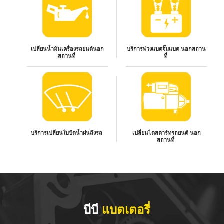
เปลี่ยนน้ำมันเครื่องรถยนต์นอก
บริการพ่วงแบตจั๊มแบต นอกสถาน
สถานที่
ที่
บริการเปลี่ยนใบปัดน้ำฝนถึงรถ
เปลี่ยนไดสตาร์ทรถยนต์ นอก
สถานที่
บีบี
แบตเตอรี่