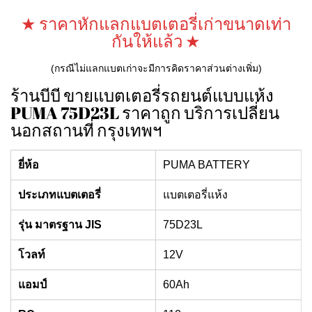
was:
is:
฿2,600.00.
฿2,400.00.
★ ราคาหักแลกแบตเตอรี่เก่าขนาดเท่า
กันให้แล้ว ★
(กรณีไม่แลกแบตเก่าจะมีการคิดราคาส่วนต่างเพิ่ม)
ร้านบีบี ขายแบตเตอรี่รถยนต์แบบแห้ง
PUMA 75D23L ราคาถูก บริการเปลี่ยน
นอกสถานที่ กรุงเทพฯ
ยี่ห้อ
PUMA BATTERY
ประเภทแบตเตอรี่
แบตเตอรี่แห้ง
รุ่น มาตรฐาน JIS
75D23L
โวลท์
12V
แอมป์
60Ah