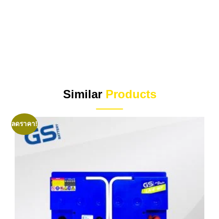
Similar
Products
ลดราคา!