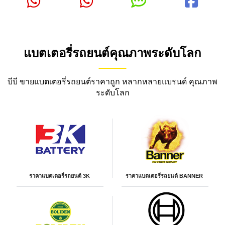
แบตเตอรี่รถยนต์คุณภาพระดับโลก
บีบี ขายแบตเตอรี่รถยนต์ราคาถูก หลากหลายแบรนด์ คุณภาพ
ระดับโลก
ราคาแบตเตอรี่รถยนต์ 3K
ราคาแบตเตอรี่รถยนต์ BANNER