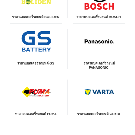
ราคาแบตเตอรี่รถยนต์ BOLIDEN
ราคาแบตเตอรี่รถยนต์ BOSCH
ราคาแบตเตอรี่รถยนต์ GS
ราคาแบตเตอรี่รถยนต์
PANASONIC
ราคาแบตเตอรี่รถยนต์ PUMA
ราคาแบตเตอรี่รถยนต์ VARTA