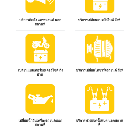
บริการติดตั้ง แตรรถยนต์ นอก
บริการเปลี่ยนแบตบิ๊กไบค์ ถึงที่
สถานที่
เปลี่ยนแบตเตอรี่มอเตอร์ไซต์ ถึง
บริการเปลี่ยนไดชาร์จรถยนต์ ถึงที่
บ้าน
เปลี่ยนน้ำมันเครื่องรถยนต์นอก
บริการพ่วงแบตจั๊มแบต นอกสถาน
สถานที่
ที่