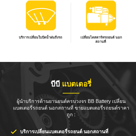
บริการเปลี่ยนใบปัดน้ำฝนถึงรถ
เปลี่ยนไดสตาร์ทรถยนต์ นอก
สถานที่
บีบี
แบตเตอรี่
ผู้นำบริการด้านยานยนต์ครบวงจร BB Battery เปลี่ยน
แบตเตอรี่รถยนต์ นอกสถานที่ ขายแบตเตอรี่รถยนต์ราคา
ถูก :
บริการเปลี่ยนแบตเตอรี่รถยนต์ นอกสถานที่