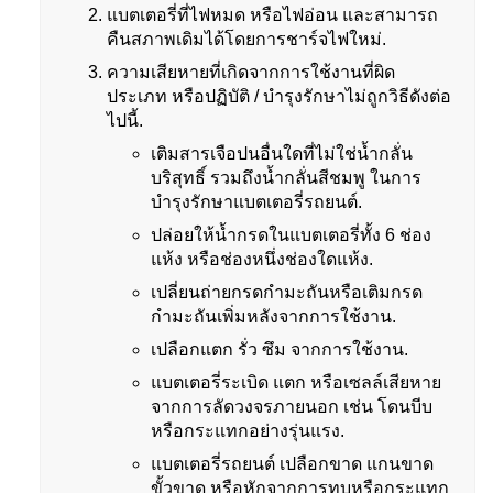
แบตเตอรี่ที่ไฟหมด หรือไฟอ่อน และสามารถ
คืนสภาพเดิมได้โดยการชาร์จไฟใหม่.
ความเสียหายที่เกิดจากการใช้งานที่ผิด
ประเภท หรือปฏิบัติ / บำรุงรักษาไม่ถูกวิธีดังต่อ
ไปนี้.
เติมสารเจือปนอื่นใดที่ไม่ใช่น้ำกลั่น
บริสุทธิ์ รวมถึงน้ำกลั่นสีชมพู ในการ
บำรุงรักษาแบตเตอรี่รถยนต์.
ปล่อยให้น้ำกรดในแบตเตอรี่ทั้ง 6 ช่อง
แห้ง หรือช่องหนึ่งช่องใดแห้ง.
เปลี่ยนถ่ายกรดกำมะถันหรือเติมกรด
กำมะถันเพิ่มหลังจากการใช้งาน.
เปลือกแตก รั่ว ซึม จากการใช้งาน.
แบตเตอรี่ระเบิด แตก หรือเซลล์เสียหาย
จากการลัดวงจรภายนอก เช่น โดนบีบ
หรือกระแทกอย่างรุ่นแรง.
แบตเตอรี่รถยนต์ เปลือกขาด แกนขาด
ขั้วขาด หรือหักจากการทุบหรือกระแทก