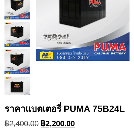
ราคาแบตเตอรี่ PUMA 75B24L
Original
Current
฿
2,400.00
฿
2,200.00
price
price