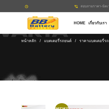
สอบถามราคา-นัดเว
HOME
เกี่ยวกับเรา
หน้าหลัก
/
แบตเตอรี่รถยนต์
/
ราคาแบตเตอรี่รถ
ลดราคา!