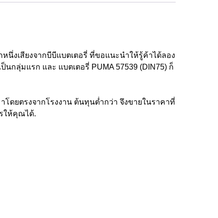
ึ่งเสียงจากบีบีแบตเตอรี่ ที่ขอแนะนำให้รู้ค้าได้ลอง
ปเป็นกลุ่มแรก และ แบตเตอรี่ PUMA 57539 (DIN75) ก็
้อมาโดยตรงจากโรงงาน ต้นทุนต่ำกว่า จึงขายในราคาที่
รให้คุณได้.