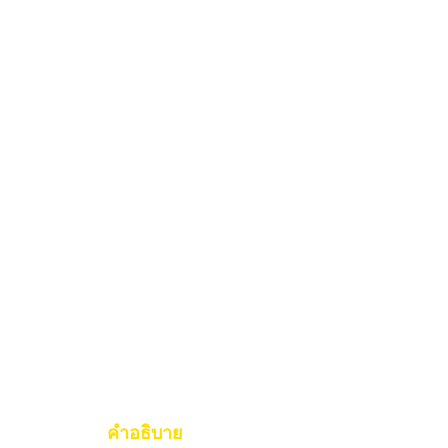
คำอธิบาย