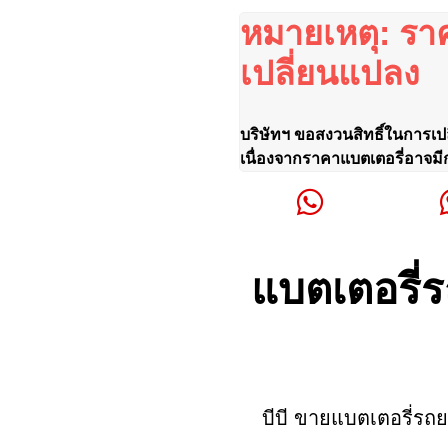
หมายเหตุ: รา
เปลี่ยนแปลง
บริษัทฯ ขอสงวนสิทธิ์ในการเป
เนื่องจากราคาแบตเตอรี่อาจมี
แบตเตอรี่
บีบี ขายแบตเตอรี่ร