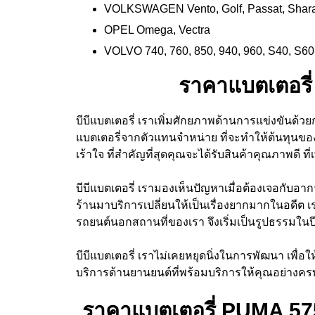
VOLKSWAGEN Vento, Golf, Passat, Shara
OPEL Omega, Vectra
VOLVO 740, 760, 850, 940, 960, S40, S60
ราคาแบตเตอรี่ 
บีบีแบตเตอรี่ เราเพิ่มศักยภาพด้านการแข่งขันด้ว
แบตเตอรี่จากตัวแทนจำหน่าย ที่จะทำให้ต้นทุนของ
เร้าใจ ที่สำคัญที่สุดคุณจะได้รับสินค้าคุณภาพดี ท
บีบีแบตเตอรี่ เรามองเห็นปัญหาเมื่อต้องเจอกับอาก
ร้านมาบริการเปลี่ยนให้เป็นเรื่องยากมากในอดีต
รถยนต์นอกสถานที่ของเรา จึงเริ่มเป็นรูปธรรมในปี
บีบีแบตเตอรี่ เราไม่เคยหยุดนิ่งในการพัฒนา เพื่อ
บริการด้านยานยนต์ที่พร้อมบริการให้คุณอย่างครบว
ราคาแบตเตอรี่ PUMA 5753