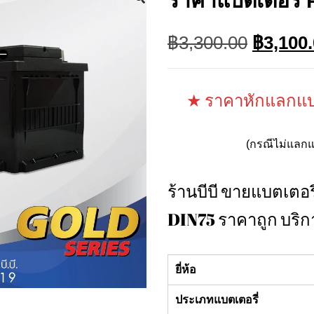
ราคาแบตเตอรี่
Original
฿
3,300.00
฿
3,100
price
was:
฿3,300.
★ ราคาหักแลกแบต
(กรณีไม่แลกแ
ร้านบีบี ขายแบตเตอ
DIN75 ราคาถูก บริก
ยี่ห้อ
ประเภทแบตเตอรี่