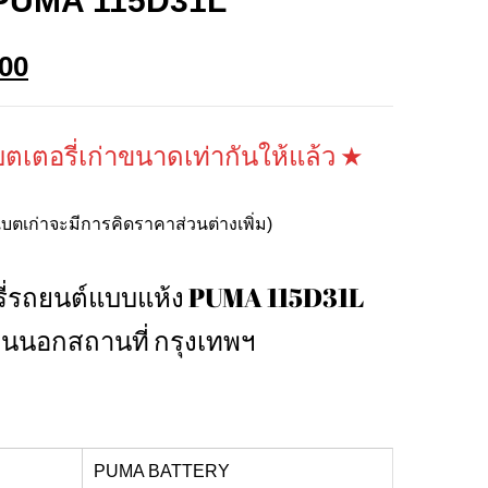
 PUMA 115D31L
Current
.00
price
is:
00.
฿2,950.00.
เตอรี่เก่าขนาดเท่ากันให้แล้ว ★
บตเก่าจะมีการคิดราคาส่วนต่างเพิ่ม)
รี่รถยนต์แบบแห้ง PUMA 115D31L
่ยนนอกสถานที่ กรุงเทพฯ
PUMA BATTERY