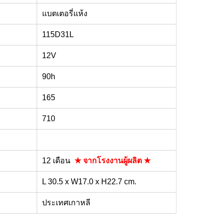
แบตเตอรี่แห้ง
115D31L
12V
90h
165
710
12 เดือน
★ จากโรงงานผู้ผลิต ★
L 30.5 x W17.0 x H22.7 cm.
ประเทศเกาหลี