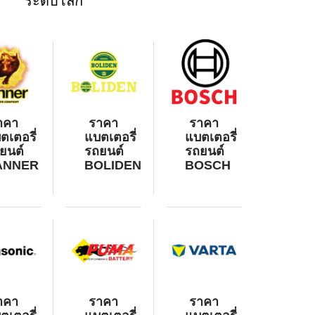
ระดับโลก
าคา
ราคา
ราคา
ตเตอรี่
แบตเตอรี่
แบตเตอรี่
ยนต์
รถยนต์
รถยนต์
ANNER
BOLIDEN
BOSCH
าคา
ราคา
ราคา