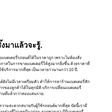
งมาแล้วจะรู้.
ยแบตเตอรี่รถยนต์ได้ในราคาถูก เพราะไม่ต้องสั่ง
กาสในการขายแบตเตอรี่ให้สูงมากยิ่งขึ้น ด้วยราคาที่
กใช้บริการมากที่สุด เป็นเวลายาวนานกว่า 10 ปี.
ต์ยังไม่มีเวลาเตรียมตัว ทำให้การหาร้านแบตเตอรี่สัก
องลูกค้าได้ในทุกมิติ บริการเปลี่ยนแบตเตอรี่
สถานที่แล้วกว่าสองแสนราย.
ความสะดวกสบายกับผู้ใช้รถยนต์มากที่สุด บัดนี้เรามี
ย่างที่ไม่เคยมีมาก่อน จากพวกเรา บีบีแบตเตอรี่.