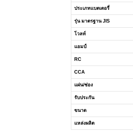
ประเภทแบตเตอรี่
รุ่น มาตรฐาน JIS
โวลท์
แอมป์
RC
CCA
แผ่น/ช่อง
รับประกัน
ขนาด
แหล่งผลิต