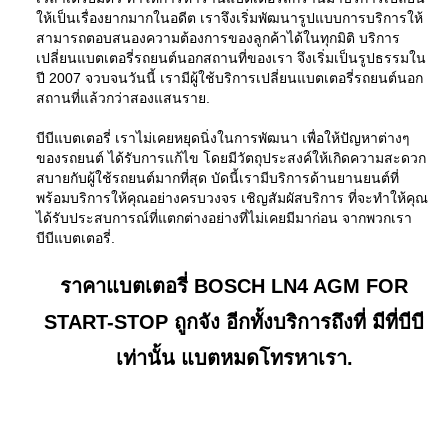
ให้เป็นเรื่องยากมากในอดีต เราจึงเริ่มพัฒนารูปแบบการบริการให้
สามารถตอบสนองความต้องการของลูกค้าได้ในทุกมิติ บริการ
เปลี่ยนแบตเตอรี่รถยนต์นอกสถานที่ของเรา จึงเริ่มเป็นรูปธรรมใน
ปี 2007 จวบจนวันนี้ เรามีผู้ใช้บริการเปลี่ยนแบตเตอรี่รถยนต์นอก
สถานที่แล้วกว่าสองแสนราย.
บีบีแบตเตอรี่ เราไม่เคยหยุดนิ่งในการพัฒนา เพื่อให้ปัญหาต่างๆ
ของรถยนต์ ได้รับการแก้ไข โดยมีวัตถุประสงค์ให้เกิดความสะดวก
สบายกับผู้ใช้รถยนต์มากที่สุด บัดนี้เรามีบริการด้านยานยนต์ที่
พร้อมบริการให้คุณอย่างครบวงจร เชิญสัมผัสบริการ ที่จะทำให้คุณ
ได้รับประสบการณ์ที่แตกต่างอย่างที่ไม่เคยมีมาก่อน จากพวกเรา
บีบีแบตเตอรี่.
ราคาแบตเตอรี่ BOSCH LN4 AGM FOR
START-STOP ถูกจัง อีกทั้งบริการถึงที่ มีที่บีบี
เท่านั้น แบตหมดโทรหาเรา.