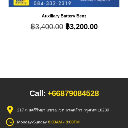
Auxiliary Battery Benz
Original
Current
฿
3,400.00
฿
3,200.00
price
price
was:
is:
฿3,400.00.
฿3,200.0
Call:
+66879084528
217 ถ.สตรีวิทยา แขวง/เขต ลาดพร้าว กรุงเทพ 10230
Monday-Sunday
8:00AM - 8:00PM