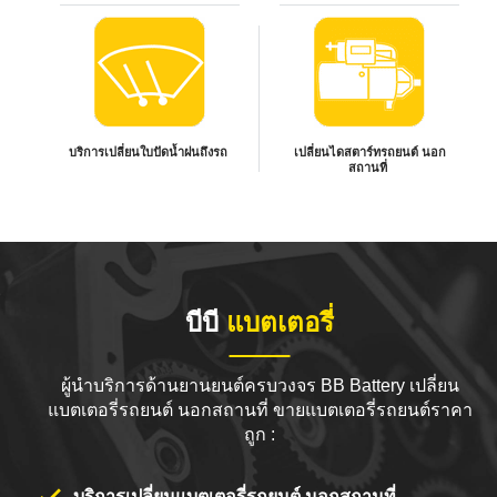
บริการเปลี่ยนใบปัดน้ำฝนถึงรถ
เปลี่ยนไดสตาร์ทรถยนต์ นอก
สถานที่
บีบี
แบตเตอรี่
ผู้นำบริการด้านยานยนต์ครบวงจร BB Battery เปลี่ยน
แบตเตอรี่รถยนต์ นอกสถานที่ ขายแบตเตอรี่รถยนต์ราคา
ถูก :
บริการเปลี่ยนแบตเตอรี่รถยนต์ นอกสถานที่