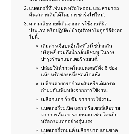
แบตเตอรี่ที่ไฟหมด หรือไฟอ่อน และสามารถ
คืนสภาพเดิมได้โดยการชาร์จไฟใหม่.
ความเสียหายที่เกิดจากการใช้งานที่ผิด
ประเภท หรือปฏิบัติ / บำรุงรักษาไม่ถูกวิธีดังต่อ
ไปนี้.
เติมสารเจือปนอื่นใดที่ไม่ใช่น้ำกลั่น
บริสุทธิ์ รวมถึงน้ำกลั่นสีชมพู ในการ
บำรุงรักษาแบตเตอรี่รถยนต์.
ปล่อยให้น้ำกรดในแบตเตอรี่ทั้ง 6 ช่อง
แห้ง หรือช่องหนึ่งช่องใดแห้ง.
เปลี่ยนถ่ายกรดกำมะถันหรือเติมกรด
กำมะถันเพิ่มหลังจากการใช้งาน.
เปลือกแตก รั่ว ซึม จากการใช้งาน.
แบตเตอรี่ระเบิด แตก หรือเซลล์เสียหาย
จากการลัดวงจรภายนอก เช่น โดนบีบ
หรือกระแทกอย่างรุ่นแรง.
แบตเตอรี่รถยนต์ เปลือกขาด แกนขาด