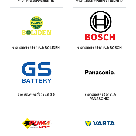
ราคาแบตเตอรี่รถยนต์ 3K
ราคาแบตเตอรี่รถยนต์ BANNER
ราคาแบตเตอรี่รถยนต์ BOLIDEN
ราคาแบตเตอรี่รถยนต์ BOSCH
ราคาแบตเตอรี่รถยนต์ GS
ราคาแบตเตอรี่รถยนต์
PANASONIC