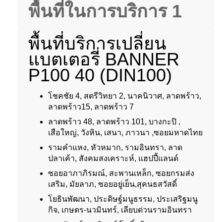
พื้นที่ในการบริการ 1
พื้นที่บริการเปลี่ยน
แบตเตอรี่ BANNER
P100 40 (DIN100)
โชคชัย 4, สตรีวิทยา 2, นาคนิวาศ, ลาดพร้าว,
ลาดพร้าว15, ลาดพร้าว 7
ลาดพร้าว 48, ลาดพร้าว 101, บางกะปิ ,
เสือใหญ่, วังหิน, เสนา, ภาวนา ,ซอยมหาดไทย
รามคำแหง, หัวหมาก, รามอินทรา, ลาด
ปลาเค้า, สังคมสงเคราะห์, แฮปปี้แลนด์
ซอยอาภาภิรมณ์, สะพานเหล็ก, ซอยกรมส่ง
เสริม, มัยลาภ, ซอยอยู่เย็น,สุคนธสวัสดิ์
โยธินพัฒนา, ประดิษฐ์มนูธรรม, ประเสริฐมนู
กิจ, เกษตร-นวมินทร์, เลียบด่วนรามอินทรา