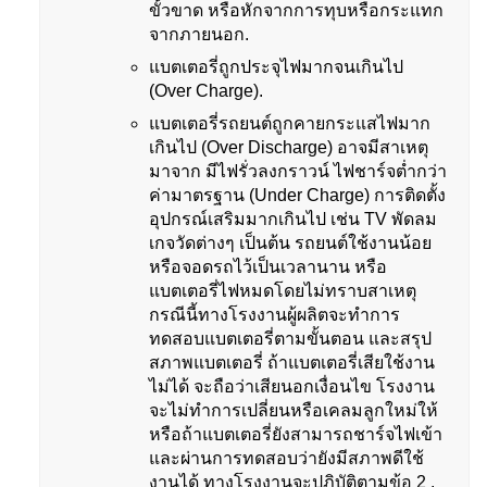
ขั้วขาด หรือหักจากการทุบหรือกระแทก
จากภายนอก.
แบตเตอรี่ถูกประจุไฟมากจนเกินไป
(Over Charge).
แบตเตอรี่รถยนต์ถูกคายกระแสไฟมาก
เกินไป (Over Discharge) อาจมีสาเหตุ
มาจาก มีไฟรั่วลงกราวน์ ไฟชาร์จต่ำกว่า
ค่ามาตรฐาน (Under Charge) การติดตั้ง
อุปกรณ์เสริมมากเกินไป เช่น TV พัดลม
เกจวัดต่างๆ เป็นต้น รถยนต์ใช้งานน้อย
หรือจอดรถไว้เป็นเวลานาน หรือ
แบตเตอรี่ไฟหมดโดยไม่ทราบสาเหตุ
กรณีนี้ทางโรงงานผู้ผลิตจะทำการ
ทดสอบแบตเตอรี่ตามขั้นตอน และสรุป
สภาพแบตเตอรี่ ถ้าแบตเตอรี่เสียใช้งาน
ไม่ได้ จะถือว่าเสียนอกเงื่อนไข โรงงาน
จะไม่ทำการเปลี่ยนหรือเคลมลูกใหม่ให้
หรือถ้าแบตเตอรี่ยังสามารถชาร์จไฟเข้า
และผ่านการทดสอบว่ายังมีสภาพดีใช้
งานได้ ทางโรงงานจะปฏิบัติตามข้อ 2 .