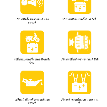
บริการติดตั้ง แตรรถยนต์ นอก
บริการเปลี่ยนแบตบิ๊กไบค์ ถึงที่
สถานที่
เปลี่ยนแบตเตอรี่มอเตอร์ไซต์ ถึง
บริการเปลี่ยนไดชาร์จรถยนต์ ถึงที่
บ้าน
เปลี่ยนน้ำมันเครื่องรถยนต์นอก
บริการพ่วงแบตจั๊มแบต นอกสถาน
สถานที่
ที่