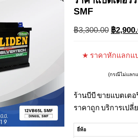
ราคาแบตเตอรี่
SMF
Original
฿
3,300.00
฿
2,900
price
was:
฿3,300.
★ ราคาหักแลกแบต
(กรณีไม่แลกแ
ร้านบีบี ขายแบตเต
ราคาถูก บริการเปลี
ยี่ห้อ