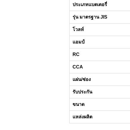
ประเภทแบตเตอรี่
รุ่น มาตรฐาน JIS
โวลท์
แอมป์
RC
CCA
แผ่น/ช่อง
รับประกัน
ขนาด
แหล่งผลิต