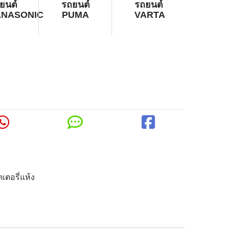
ยนต์
รถยนต์
รถยนต์
ANASONIC
PUMA
VARTA
เตอรี่แห้ง