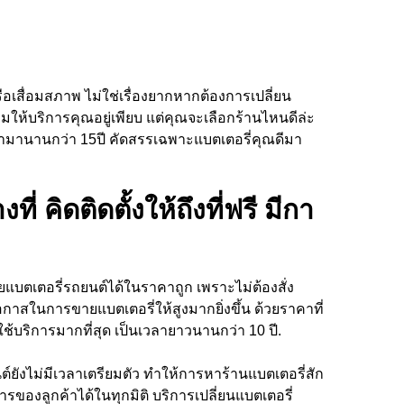
ือเสื่อมสภาพ ไม่ใช่เรื่องยากหากต้องการเปลี่ยน
มให้บริการคุณอยู่เพียบ แต่คุณจะเลือกร้านไหนดีล่ะ
กค้ามานานกว่า 15ปี คัดสรรเฉพาะแบตเตอรี่คุณดีมา
ิดติดตั้งให้ถึงที่ฟรี มีกา
ยแบตเตอรี่รถยนต์ได้ในราคาถูก เพราะไม่ต้องสั่ง
กาสในการขายแบตเตอรี่ให้สูงมากยิ่งขึ้น ด้วยราคาที่
กใช้บริการมากที่สุด เป็นเวลายาวนานกว่า 10 ปี.
ต์ยังไม่มีเวลาเตรียมตัว ทำให้การหาร้านแบตเตอรี่สัก
องลูกค้าได้ในทุกมิติ บริการเปลี่ยนแบตเตอรี่