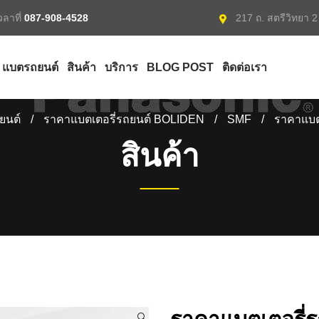
ลาที่
087-908-4528
217 ถ. สตรีวิทยา 
แบตรถยนต์
สินค้า
บริการ
BLOG POST
ติดต่อเรา
ยนต์
/
ราคาแบตเตอรี่รถยนต์ BOLIDEN
/
SMF
/
ราคาแบต
สินค้า
🔍