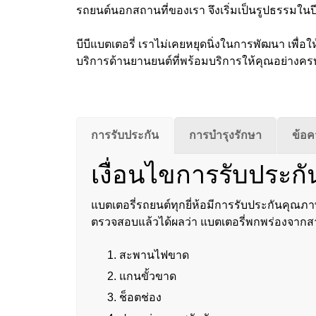
รถยนต์นอกสถานที่ของเรา จึงเริ่มเป็นรูปธรรมในปี
บีบีแบตเตอรี่ เราไม่เคยหยุดนิ่งในการพัฒนา เพื่อ
บริการด้านยานยนต์ที่พร้อมบริการให้คุณอย่างครบว
การรับประกัน
การบำรุงรักษา
ข้อค
เงื่อนไขการรับประ
แบตเตอรี่รถยนต์ทุกยี่ห้อมีการรับประกันคุณภาพจา
ตรวจสอบแล้วได้ผลว่า แบตเตอรี่พกพร่องจากสาย
สะพานไฟขาด
แกนขั้วขาด
ช็อตช่อง