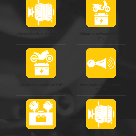
บริการเปลี่ยนไดชาร์จรถยนต์ ถึงที่
เปลี่ยนแบตเตอรี่มอเตอร์ไซต์ ถึง
บ้าน
บริการเปลี่ยนแบตบิ๊กไบค์ ถึงที่
บริการติดตั้ง แตรรถยนต์ นอก
สถานที่