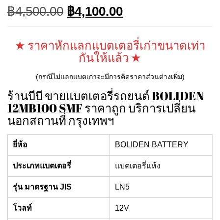
Original
Current
฿
4,500.00
฿
4,100.00
price
price
was:
is:
฿4,500.00.
฿4,100.00.
★ ราคาหักแลกแบตเตอรี่เก่าขนาดเท่า
กันให้แล้ว ★
(กรณีไม่แลกแบตเก่าจะมีการคิดราคาส่วนต่างเพิ่ม)
ร้านบีบี ขายแบตเตอรี่รถยนต์ BOLIDEN
12MB100 SMF ราคาถูก บริการเปลี่ยน
นอกสถานที่ กรุงเทพฯ
ยี่ห้อ
BOLIDEN BATTERY
ประเภทแบตเตอรี่
แบตเตอรี่แห้ง
รุ่น มาตรฐาน JIS
LN5
โวลท์
12V