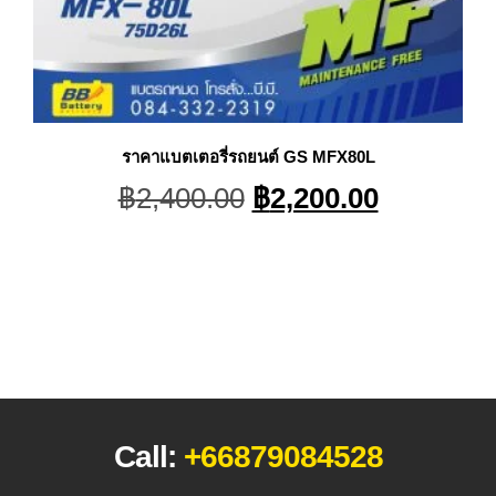
ราคาแบตเตอรี่รถยนต์ GS MFX80L
t
Original
Current
฿
2,400.00
฿
2,200.00
price
price
was:
is:
.00.
฿2,400.00.
฿2,200.0
Call:
+66879084528