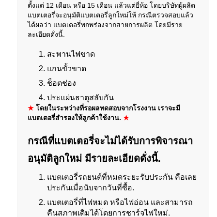
ตั้งแต่ 12 เดือน หรือ 15 เดือน แล้วแต่ยี่ห้อ โดยบริษัทผู้ผลิต
แบตเตอรี่จะอนุมัติแบตเตอรี่ลูกใหม่ให้ กรณีตรวจสอบแล้ว
ได้ผลว่า แบตเตอรี่พกพร่องจากสายการผลิต โดยมีราย
ละเอียดดั่งนี้.
สะพานไฟขาด
แกนขั้วขาด
ช็อตช่อง
ประแผ่นธาตุสลับกัน
★
โดยในระหว่างที่รอผลทดสอบจากโรงงาน เราจะมี
แบตเตอรี่สำรองให้ลูกค้าใช้งาน.
★
กรณีที่แบตเตอรี่จะไม่ได้รับการพิจารณา
อนุมัติลูกใหม่ มีรายละเอียดดั่งนี้.
แบตเตอรี่รถยนต์ที่หมดระยะรับประกัน คือเลย
ประกันเมื่อนับจากวันที่ซื้อ.
แบตเตอรี่ที่ไฟหมด หรือไฟอ่อน และสามารถ
คืนสภาพเดิมได้โดยการชาร์จไฟใหม่.