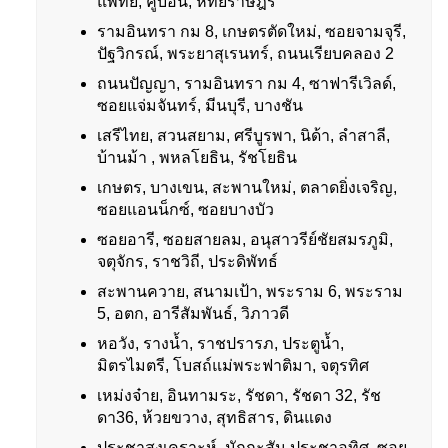
แพทย์, คู้บอน, หทัยราษฎร์
รามอินทรา กม 8, เกษตรตัดใหม่, ซอยจามจุรี,
ปัฐวิกรณ์, พระยาสุเรนทร์, ถนนเรียบคลอง 2
ถนนปัญญา, รามอินทรา กม 4, ซาฟารีเวิลด์,
ซอยแจ่มจันทร์, มีนบุรี, บางชัน
เสรีไทย, สวนสยาม, ศรีบูรพา, นิด้า, ลำสาลี,
บ้านม้า , พหลโยธิน, รัชโยธิน
เกษตร, บางเขน, สะพานใหม่, ตลาดยิ่งเจริญ,
ซอยแอนน็กซ์, ซอยบางบัว
ซอยอารี, ซอยสายลม, อนุสาวรีย์ชัยสมรภูมิ,
จตุจักร, ราชวิถี, ประดิพัทธ์
สะพานควาย, สนามเป้า, พระราม 6, พระราม
5, อตก, อารีสัมพันธ์, วิภาวดี
หอวัง, รางน้ำ, ราชปรารภ, ประตูน้ำ,
มิตรไมตรี, โบสถ์แม่พระฟาติมา, จตุรทิศ
เหม่งจ๋าย, อินทามระ, รัชดา, รัชดา 32, รัช
ดา36, ห้วยขวาง, สุทธิสาร, ดินแดง
ประชาสงเคราะห์, มักกะสัน,ประชาอุทิศ, ซอย