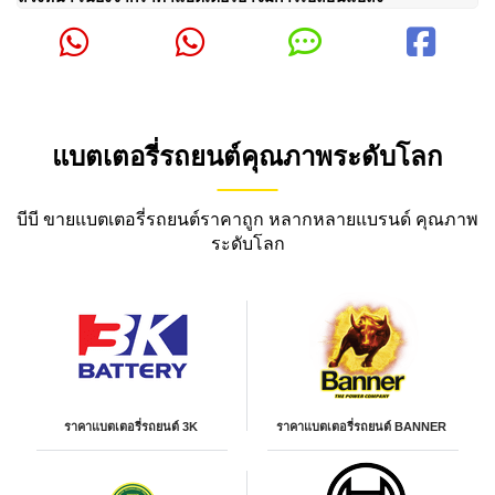
แบตเตอรี่รถยนต์คุณภาพระดับโลก
บีบี ขายแบตเตอรี่รถยนต์ราคาถูก หลากหลายแบรนด์ คุณภาพ
ระดับโลก
ราคาแบตเตอรี่รถยนต์ 3K
ราคาแบตเตอรี่รถยนต์ BANNER