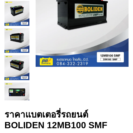
ราคาแบตเตอรี่รถยนต์
BOLIDEN 12MB100 SMF