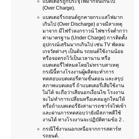
แบตเตอรี่ถูกประจุไฟมากจนเกินไป
(Over Charge).
แบตเตอรี่รถยนต์ถูกคายกระแสไฟมาก
เกินไป (Over Discharge) อาจมีสาเหตุ
มาจาก มีไฟรั่วลงกราวน์ ไฟชาร์จต่ำกว่า
ค่ามาตรฐาน (Under Charge) การติดตั้ง
อุปกรณ์เสริมมากเกินไป เช่น TV พัดลม
เกจวัดต่างๆ เป็นต้น รถยนต์ใช้งานน้อย
หรือจอดรถไว้เป็นเวลานาน หรือ
แบตเตอรี่ไฟหมดโดยไม่ทราบสาเหตุ
กรณีนี้ทางโรงงานผู้ผลิตจะทำการ
ทดสอบแบตเตอรี่ตามขั้นตอน และสรุป
สภาพแบตเตอรี่ ถ้าแบตเตอรี่เสียใช้งาน
ไม่ได้ จะถือว่าเสียนอกเงื่อนไข โรงงาน
จะไม่ทำการเปลี่ยนหรือเคลมลูกใหม่ให้
หรือถ้าแบตเตอรี่ยังสามารถชาร์จไฟเข้า
และผ่านการทดสอบว่ายังมีสภาพดีใช้
งานได้ ทางโรงงานจะปฏิบัติตามข้อ 2 .
กรณีใช้งานนอกเหนือจากการสตาร์ท
รถยนต์.