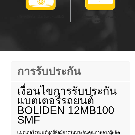
บริการติดตั้ง กล้องติดรถยนต์ถึงที่
เปลี่ยนแบตเตอรี่รถยนต์นอก
สถานที่
การรับประกัน
เงื่อนไขการรับประกัน
แบตเตอรี่รถยนต์
BOLIDEN 12MB100
SMF
แบตเตอรี่รถยนต์ทุกยี่ห้อมีการรับประกันคุณภาพจากผู้ผลิต