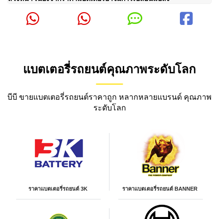
แบตเตอรี่รถยนต์คุณภาพระดับโลก
บีบี ขายแบตเตอรี่รถยนต์ราคาถูก หลากหลายแบรนด์ คุณภาพ
ระดับโลก
ราคาแบตเตอรี่รถยนต์ 3K
ราคาแบตเตอรี่รถยนต์ BANNER