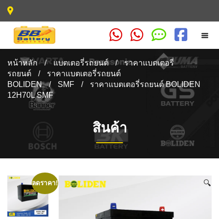
หน้าหลัก
/
แบตเตอรี่รถยนต์
/
ราคาแบตเตอรี่
รถยนต์
/
ราคาแบตเตอรี่รถยนต์
BOLIDEN
/
SMF
/
ราคาแบตเตอรี่รถยนต์ BOLIDEN
12H70L SMF
สินค้า
🔍
ลดราคา!