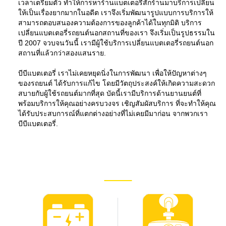
เวลาเตรียมตัว ทำให้การหาร้านแบตเตอรี่สักร้านมาบริการเปลี่ยน
ให้เป็นเรื่องยากมากในอดีต เราจึงเริ่มพัฒนารูปแบบการบริการให้
สามารถตอบสนองความต้องการของลูกค้าได้ในทุกมิติ บริการ
เปลี่ยนแบตเตอรี่รถยนต์นอกสถานที่ของเรา จึงเริ่มเป็นรูปธรรมใน
ปี 2007 จวบจนวันนี้ เรามีผู้ใช้บริการเปลี่ยนแบตเตอรี่รถยนต์นอก
สถานที่แล้วกว่าสองแสนราย.
บีบีแบตเตอรี่ เราไม่เคยหยุดนิ่งในการพัฒนา เพื่อให้ปัญหาต่างๆ
ของรถยนต์ ได้รับการแก้ไข โดยมีวัตถุประสงค์ให้เกิดความสะดวก
สบายกับผู้ใช้รถยนต์มากที่สุด บัดนี้เรามีบริการด้านยานยนต์ที่
พร้อมบริการให้คุณอย่างครบวงจร เชิญสัมผัสบริการ ที่จะทำให้คุณ
ได้รับประสบการณ์ที่แตกต่างอย่างที่ไม่เคยมีมาก่อน จากพวกเรา
บีบีแบตเตอรี่.