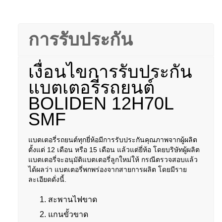
การรับประกัน
เงื่อนไขการรับประกัน
แบตเตอรี่รถยนต์
BOLIDEN 12H70L
SMF
แบตเตอรี่รถยนต์ทุกยี่ห้อมีการรับประกันคุณภาพจากผู้ผลิต
ตั้งแต่ 12 เดือน หรือ 15 เดือน แล้วแต่ยี่ห้อ โดยบริษัทผู้ผลิต
แบตเตอรี่จะอนุมัติแบตเตอรี่ลูกใหม่ให้ กรณีตรวจสอบแล้ว
ได้ผลว่า แบตเตอรี่พกพร่องจากสายการผลิต โดยมีราย
ละเอียดดั่งนี้.
สะพานไฟขาด
แกนขั้วขาด