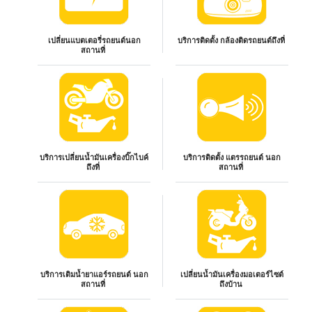
เปลี่ยนแบตเตอรี่รถยนต์นอก
บริการติดตั้ง กล้องติดรถยนต์ถึงที่
สถานที่
บริการเปลี่ยนน้ำมันเครื่องบิ๊กไบค์
บริการติดตั้ง แตรรถยนต์ นอก
ถึงที่
สถานที่
บริการเติมน้ำยาแอร์รถยนต์ นอก
เปลี่ยนน้ำมันเครื่องมอเตอร์ไซต์
สถานที่
ถึงบ้าน