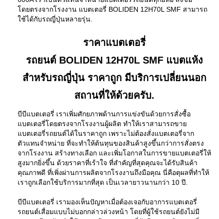
โดยตรงจากโรงงาน แบตเตอรี่ BOLIDEN 12H70L SMF สามารถ
ใช้ได้กับรถญี่ปุ่นหลายรุ่น.
ราคาแบตเตอรี่
รถยนต์
BOLIDEN
12H70L
SMF
แบตแห้ง
สำหรับรถญี่ปุ่น ราคาถูก มีบริการเปลี่ยนนอก
สถานที่ให้ด้วยครับ.
บีบีแบตเตอรี่ เราเพิ่มศักยภาพด้านการแข่งขันด้วยการสั่งซื้อ
แบตเตอรี่โดยตรงจากโรงงานผู้ผลิต ทำให้เราสามารถขาย
แบตเตอรี่รถยนต์ได้ในราคาถูก เพราะไม่ต้องสั่งแบตเตอรี่จาก
ตัวแทนจำหน่าย ที่จะทำให้ต้นทุนของสินค้าสูงขึ้นกว่าการสั่งตรง
จากโรงงาน สร้างทางเลือก และเพิ่มโอกาสในการขายแบตเตอรี่ให้
สูงมากยิ่งขึ้น ด้วยราคาที่เร้าใจ ที่สำคัญที่สุดคุณจะได้รับสินค้า
คุณภาพดี ที่เพิ่งผ่านการผลิตจากโรงงานถึงมือคุณ นี่คือตุผลที่ทำให้
เราถูกเลือกใช้บริการมากที่สุด เป็นเวลายาวนานกว่า 10 ปี.
บีบีแบตเตอรี่ เรามองเห็นปัญหาเมื่อต้องเจอกับอาการแบตเตอรี่
รถยนต์เสื่อมแบบไม่บอกกล่าวล่วงหน้า โดยที่ผู้ใช้รถยนต์ยังไม่มี