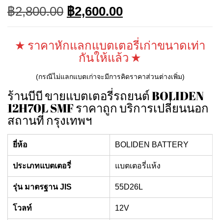
Original
Current
฿
2,800.00
฿
2,600.00
price
price
was:
is:
฿2,800.00.
฿2,600.00.
★ ราคาหักแลกแบตเตอรี่เก่าขนาดเท่า
กันให้แล้ว ★
(กรณีไม่แลกแบตเก่าจะมีการคิดราคาส่วนต่างเพิ่ม)
ร้านบีบี ขายแบตเตอรี่รถยนต์ BOLIDEN
12H70L SMF ราคาถูก บริการเปลี่ยนนอก
สถานที่ กรุงเทพฯ
ยี่ห้อ
BOLIDEN BATTERY
ประเภทแบตเตอรี่
แบตเตอรี่แห้ง
รุ่น มาตรฐาน JIS
55D26L
โวลท์
12V