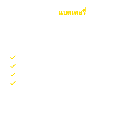
บีบี
แบตเตอรี่
ผู้นำบริการด้านยานยนต์ครบวงจร BB Battery เปลี่ยน
แบตเตอรี่รถยนต์ นอกสถานที่ ขายแบตเตอรี่รถยนต์ราคา
ถูก :
บริการเปลี่ยนแบตเตอรี่รถยนต์ นอกสถานที่
บริการเปลี่ยนใบปัดน้ำฝน นอกสถานที่
บริการเปลี่ยนน้ำมันเครื่อง บิ๊กไบค์ นอกสถานที่
บริการเติมน้ำยาแอร์รถยนต์ นอกสถานที่
All Services