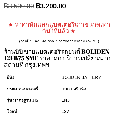
Original
Current
฿
3,500.00
฿
3,200.00
price
price
was:
is:
฿3,500.00.
฿3,200.00.
★ ราคาหักแลกแบตเตอรี่เก่าขนาดเท่า
กันให้แล้ว ★
(กรณีไม่แลกแบตเก่าจะมีการคิดราคาส่วนต่างเพิ่ม)
ร้านบีบี ขายแบตเตอรี่รถยนต์ BOLIDEN
12FB75 SMF ราคาถูก บริการเปลี่ยนนอก
สถานที่ กรุงเทพฯ
ยี่ห้อ
BOLIDEN BATTERY
ประเภทแบตเตอรี่
แบตเตอรี่แห้ง
รุ่น มาตรฐาน JIS
LN3
โวลท์
12V