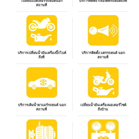
เปลี่ยนแบตเตอรี่รถยนต์นอก
บริการติดตั้ง กล้องติดรถยนต์ถึงที่
สถานที่
บริการเปลี่ยนน้ำมันเครื่องบิ๊กไบค์
บริการติดตั้ง แตรรถยนต์ นอก
ถึงที่
สถานที่
บริการเติมน้ำยาแอร์รถยนต์ นอก
เปลี่ยนน้ำมันเครื่องมอเตอร์ไซต์
สถานที่
ถึงบ้าน