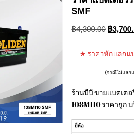
ราคาแบตเตอรี่
SMF
Original
฿
4,300.00
฿
3,700
price
was:
฿4,300.
★ ราคาหักแลกแบต
(กรณีไม่แลกแ
ร้านบีบี ขายแบตเต
108M110 ราคาถูก บร
ยี่ห้อ