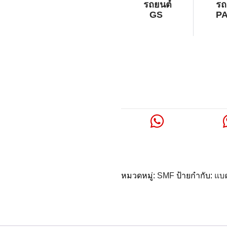
รถยนต์
รถ
GS
P
หมวดหมู่:
SMF
ป้ายกำกับ:
แบต